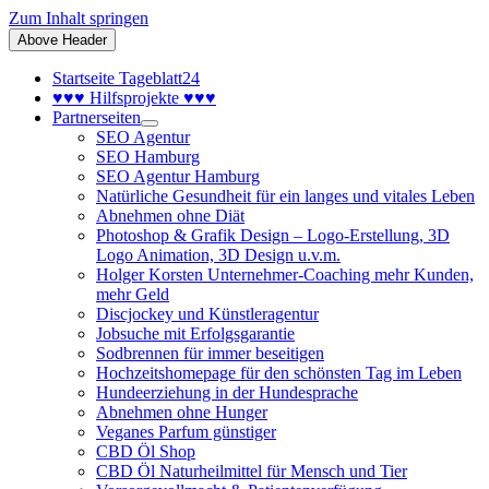
Zum Inhalt springen
Above Header
Startseite Tageblatt24
♥♥♥ Hilfsprojekte ♥♥♥
Partnerseiten
SEO Agentur
SEO Hamburg
SEO Agentur Hamburg
Natürliche Gesundheit für ein langes und vitales Leben
Abnehmen ohne Diät
Photoshop & Grafik Design – Logo-Erstellung, 3D
Logo Animation, 3D Design u.v.m.
Holger Korsten Unternehmer-Coaching mehr Kunden,
mehr Geld
Discjockey und Künstleragentur
Jobsuche mit Erfolgsgarantie
Sodbrennen für immer beseitigen
Hochzeitshomepage für den schönsten Tag im Leben
Hundeerziehung in der Hundesprache
Abnehmen ohne Hunger
Veganes Parfum günstiger
CBD Öl Shop
CBD Öl Naturheilmittel für Mensch und Tier