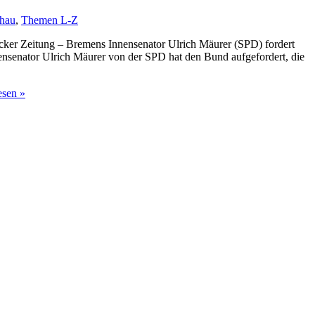
chau
,
Themen L-Z
cker Zeitung – Bremens Innensenator Ulrich Mäurer (SPD) fordert
nsenator Ulrich Mäurer von der SPD hat den Bund aufgefordert, die
esen »