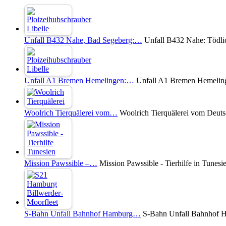
Unfall B432 Nahe, Bad Segeberg:…
Unfall B432 Nahe: Tödli
Unfall A1 Bremen Hemelingen:…
Unfall A1 Bremen Hemelinge
Woolrich Tierquälerei vom…
Woolrich Tierquälerei vom Deuts
Mission Pawssible –…
Mission Pawssible - Tierhilfe in Tunesi
S-Bahn Unfall Bahnhof Hamburg…
S-Bahn Unfall Bahnhof Ha