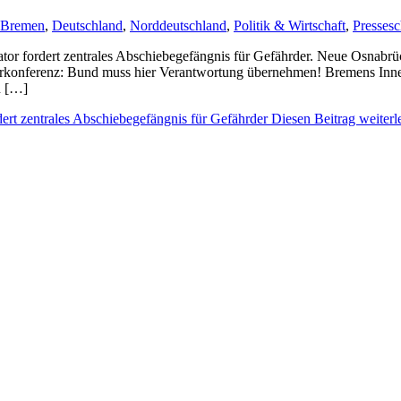
Bremen
,
Deutschland
,
Norddeutschland
,
Politik & Wirtschaft
,
Presses
r fordert zentrales Abschiebegefängnis für Gefährder. Neue Osnabrü
terkonferenz: Bund muss hier Verantwortung übernehmen! Bremens Inne
h […]
rt zentrales Abschiebegefängnis für Gefährder
Diesen Beitrag weiterl