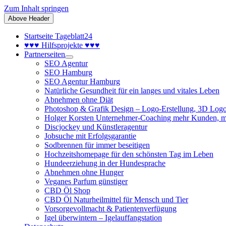
Zum Inhalt springen
Above Header
Startseite Tageblatt24
♥♥♥ Hilfsprojekte ♥♥♥
Partnerseiten
SEO Agentur
SEO Hamburg
SEO Agentur Hamburg
Natürliche Gesundheit für ein langes und vitales Leben
Abnehmen ohne Diät
Photoshop & Grafik Design – Logo-Erstellung, 3D Logo
Holger Korsten Unternehmer-Coaching mehr Kunden, m
Discjockey und Künstleragentur
Jobsuche mit Erfolgsgarantie
Sodbrennen für immer beseitigen
Hochzeitshomepage für den schönsten Tag im Leben
Hundeerziehung in der Hundesprache
Abnehmen ohne Hunger
Veganes Parfum günstiger
CBD Öl Shop
CBD Öl Naturheilmittel für Mensch und Tier
Vorsorgevollmacht & Patientenverfügung
Igel überwintern – Igelauffangstation