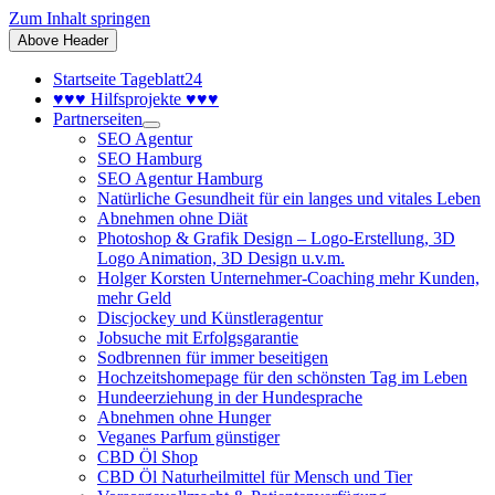
Zum Inhalt springen
Above Header
Startseite Tageblatt24
♥♥♥ Hilfsprojekte ♥♥♥
Partnerseiten
SEO Agentur
SEO Hamburg
SEO Agentur Hamburg
Natürliche Gesundheit für ein langes und vitales Leben
Abnehmen ohne Diät
Photoshop & Grafik Design – Logo-Erstellung, 3D
Logo Animation, 3D Design u.v.m.
Holger Korsten Unternehmer-Coaching mehr Kunden,
mehr Geld
Discjockey und Künstleragentur
Jobsuche mit Erfolgsgarantie
Sodbrennen für immer beseitigen
Hochzeitshomepage für den schönsten Tag im Leben
Hundeerziehung in der Hundesprache
Abnehmen ohne Hunger
Veganes Parfum günstiger
CBD Öl Shop
CBD Öl Naturheilmittel für Mensch und Tier