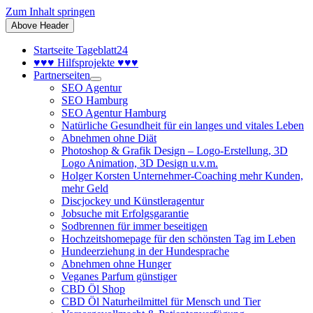
Zum Inhalt springen
Above Header
Startseite Tageblatt24
♥♥♥ Hilfsprojekte ♥♥♥
Partnerseiten
SEO Agentur
SEO Hamburg
SEO Agentur Hamburg
Natürliche Gesundheit für ein langes und vitales Leben
Abnehmen ohne Diät
Photoshop & Grafik Design – Logo-Erstellung, 3D
Logo Animation, 3D Design u.v.m.
Holger Korsten Unternehmer-Coaching mehr Kunden,
mehr Geld
Discjockey und Künstleragentur
Jobsuche mit Erfolgsgarantie
Sodbrennen für immer beseitigen
Hochzeitshomepage für den schönsten Tag im Leben
Hundeerziehung in der Hundesprache
Abnehmen ohne Hunger
Veganes Parfum günstiger
CBD Öl Shop
CBD Öl Naturheilmittel für Mensch und Tier