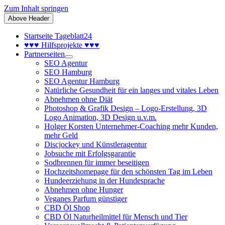
Zum Inhalt springen
Above Header
Startseite Tageblatt24
♥♥♥ Hilfsprojekte ♥♥♥
Partnerseiten
SEO Agentur
SEO Hamburg
SEO Agentur Hamburg
Natürliche Gesundheit für ein langes und vitales Leben
Abnehmen ohne Diät
Photoshop & Grafik Design – Logo-Erstellung, 3D
Logo Animation, 3D Design u.v.m.
Holger Korsten Unternehmer-Coaching mehr Kunden,
mehr Geld
Discjockey und Künstleragentur
Jobsuche mit Erfolgsgarantie
Sodbrennen für immer beseitigen
Hochzeitshomepage für den schönsten Tag im Leben
Hundeerziehung in der Hundesprache
Abnehmen ohne Hunger
Veganes Parfum günstiger
CBD Öl Shop
CBD Öl Naturheilmittel für Mensch und Tier