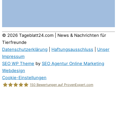
© 2026
Tageblatt24.com | News & Nachrichten für
Tierfreunde
Datenschutzerklärung
|
Haftungsausschluss
|
Unser
Impressum
SEO WP Theme
by
SEO Agentur Online Marketing
Webdesign
Cookie-Einstellungen
150
Bewertungen auf ProvenExpert.com
Holger Korsten