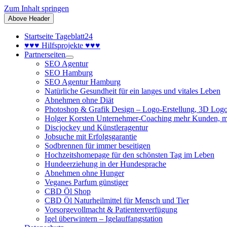
Zum Inhalt springen
Above Header
Startseite Tageblatt24
♥♥♥ Hilfsprojekte ♥♥♥
Partnerseiten
SEO Agentur
SEO Hamburg
SEO Agentur Hamburg
Natürliche Gesundheit für ein langes und vitales Leben
Abnehmen ohne Diät
Photoshop & Grafik Design – Logo-Erstellung, 3D Logo
Holger Korsten Unternehmer-Coaching mehr Kunden, m
Discjockey und Künstleragentur
Jobsuche mit Erfolgsgarantie
Sodbrennen für immer beseitigen
Hochzeitshomepage für den schönsten Tag im Leben
Hundeerziehung in der Hundesprache
Abnehmen ohne Hunger
Veganes Parfum günstiger
CBD Öl Shop
CBD Öl Naturheilmittel für Mensch und Tier
Vorsorgevollmacht & Patientenverfügung
Igel überwintern – Igelauffangstation