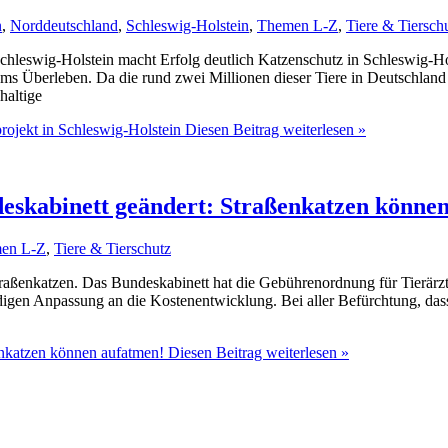
n
,
Norddeutschland
,
Schleswig-Holstein
,
Themen L-Z
,
Tiere & Tiersch
Schleswig-Holstein macht Erfolg deutlich Katzenschutz in Schleswig-Ho
ms Überleben. Da die rund zwei Millionen dieser Tiere in Deutschland 
haltige
rojekt in Schleswig-Holstein
Diesen Beitrag weiterlesen »
skabinett geändert: Straßenkatzen könne
en L-Z
,
Tiere & Tierschutz
raßenkatzen. Das Bundeskabinett hat die Gebührenordnung für Tierärz
digen Anpassung an die Kostenentwicklung. Bei aller Befürchtung, dass 
enkatzen können aufatmen!
Diesen Beitrag weiterlesen »