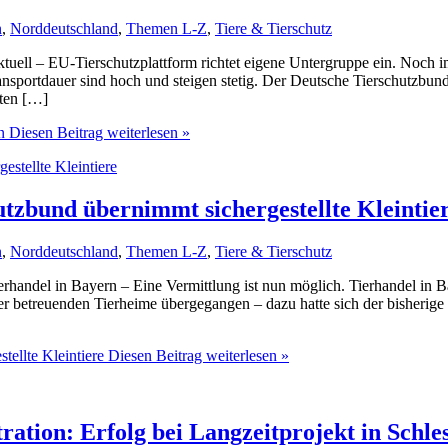
n
,
Norddeutschland
,
Themen L-Z
,
Tiere & Tierschutz
aktuell – EU-Tierschutzplattform richtet eigene Untergruppe ein. Noch 
ansportdauer sind hoch und steigen stetig. Der Deutsche Tierschutzbund
rten […]
n
Diesen Beitrag weiterlesen »
utzbund übernimmt sichergestellte Kleintie
n
,
Norddeutschland
,
Themen L-Z
,
Tiere & Tierschutz
erhandel in Bayern – Eine Vermittlung ist nun möglich. Tierhandel in B
betreuenden Tierheime übergegangen – dazu hatte sich der bisherige Ei
tellte Kleintiere
Diesen Beitrag weiterlesen »
ation: Erfolg bei Langzeitprojekt in Schle