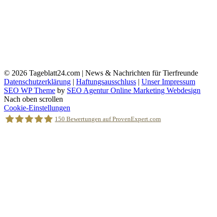
© 2026
Tageblatt24.com | News & Nachrichten für Tierfreunde
Datenschutzerklärung
|
Haftungsausschluss
|
Unser Impressum
SEO WP Theme
by
SEO Agentur Online Marketing Webdesign
Nach oben scrollen
Cookie-Einstellungen
150
Bewertungen auf ProvenExpert.com
Holger Korsten