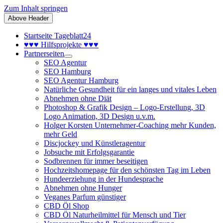
Zum Inhalt springen
Above Header
Startseite Tageblatt24
♥♥♥ Hilfsprojekte ♥♥♥
Partnerseiten
SEO Agentur
SEO Hamburg
SEO Agentur Hamburg
Natürliche Gesundheit für ein langes und vitales Leben
Abnehmen ohne Diät
Photoshop & Grafik Design – Logo-Erstellung, 3D
Logo Animation, 3D Design u.v.m.
Holger Korsten Unternehmer-Coaching mehr Kunden,
mehr Geld
Discjockey und Künstleragentur
Jobsuche mit Erfolgsgarantie
Sodbrennen für immer beseitigen
Hochzeitshomepage für den schönsten Tag im Leben
Hundeerziehung in der Hundesprache
Abnehmen ohne Hunger
Veganes Parfum günstiger
CBD Öl Shop
CBD Öl Naturheilmittel für Mensch und Tier