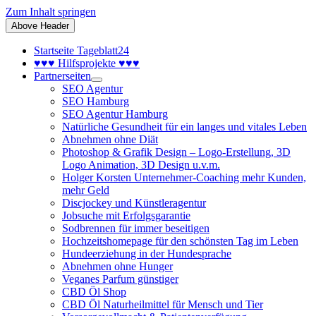
Zum Inhalt springen
Above Header
Startseite Tageblatt24
♥♥♥ Hilfsprojekte ♥♥♥
Partnerseiten
SEO Agentur
SEO Hamburg
SEO Agentur Hamburg
Natürliche Gesundheit für ein langes und vitales Leben
Abnehmen ohne Diät
Photoshop & Grafik Design – Logo-Erstellung, 3D
Logo Animation, 3D Design u.v.m.
Holger Korsten Unternehmer-Coaching mehr Kunden,
mehr Geld
Discjockey und Künstleragentur
Jobsuche mit Erfolgsgarantie
Sodbrennen für immer beseitigen
Hochzeitshomepage für den schönsten Tag im Leben
Hundeerziehung in der Hundesprache
Abnehmen ohne Hunger
Veganes Parfum günstiger
CBD Öl Shop
CBD Öl Naturheilmittel für Mensch und Tier