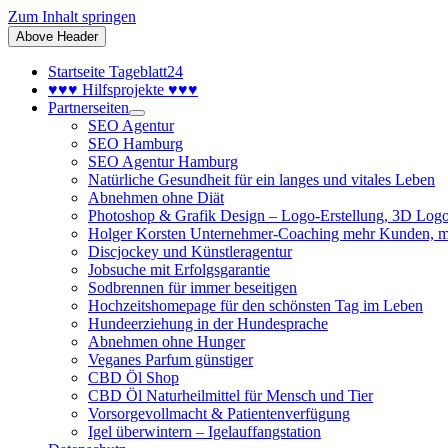
Zum Inhalt springen
Above Header
Startseite Tageblatt24
♥♥♥ Hilfsprojekte ♥♥♥
Partnerseiten
SEO Agentur
SEO Hamburg
SEO Agentur Hamburg
Natürliche Gesundheit für ein langes und vitales Leben
Abnehmen ohne Diät
Photoshop & Grafik Design – Logo-Erstellung, 3D Logo
Holger Korsten Unternehmer-Coaching mehr Kunden, m
Discjockey und Künstleragentur
Jobsuche mit Erfolgsgarantie
Sodbrennen für immer beseitigen
Hochzeitshomepage für den schönsten Tag im Leben
Hundeerziehung in der Hundesprache
Abnehmen ohne Hunger
Veganes Parfum günstiger
CBD Öl Shop
CBD Öl Naturheilmittel für Mensch und Tier
Vorsorgevollmacht & Patientenverfügung
Igel überwintern – Igelauffangstation