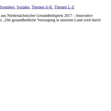
Sonstiges
,
Soziales
,
Themen A-K
,
Themen L-Z
 aus Niedersächsischer Gesundheitspreis 2017 – Innovative
den. „Die gesundheitliche Versorgung in unserem Land wird durch