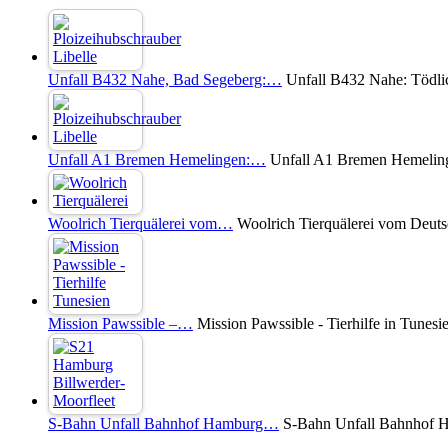
Unfall B432 Nahe, Bad Segeberg:…
Unfall B432 Nahe: Tödli
Unfall A1 Bremen Hemelingen:…
Unfall A1 Bremen Hemelinge
Woolrich Tierquälerei vom…
Woolrich Tierquälerei vom Deuts
Mission Pawssible –…
Mission Pawssible - Tierhilfe in Tunesi
S-Bahn Unfall Bahnhof Hamburg…
S-Bahn Unfall Bahnhof Ha