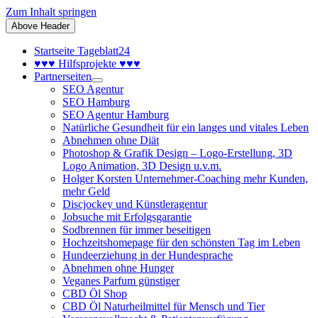
Zum Inhalt springen
Above Header
Startseite Tageblatt24
♥♥♥ Hilfsprojekte ♥♥♥
Partnerseiten
SEO Agentur
SEO Hamburg
SEO Agentur Hamburg
Natürliche Gesundheit für ein langes und vitales Leben
Abnehmen ohne Diät
Photoshop & Grafik Design – Logo-Erstellung, 3D
Logo Animation, 3D Design u.v.m.
Holger Korsten Unternehmer-Coaching mehr Kunden,
mehr Geld
Discjockey und Künstleragentur
Jobsuche mit Erfolgsgarantie
Sodbrennen für immer beseitigen
Hochzeitshomepage für den schönsten Tag im Leben
Hundeerziehung in der Hundesprache
Abnehmen ohne Hunger
Veganes Parfum günstiger
CBD Öl Shop
CBD Öl Naturheilmittel für Mensch und Tier