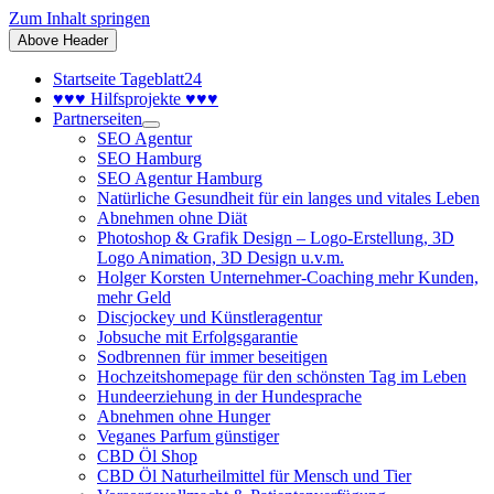
Zum Inhalt springen
Above Header
Startseite Tageblatt24
♥♥♥ Hilfsprojekte ♥♥♥
Partnerseiten
SEO Agentur
SEO Hamburg
SEO Agentur Hamburg
Natürliche Gesundheit für ein langes und vitales Leben
Abnehmen ohne Diät
Photoshop & Grafik Design – Logo-Erstellung, 3D
Logo Animation, 3D Design u.v.m.
Holger Korsten Unternehmer-Coaching mehr Kunden,
mehr Geld
Discjockey und Künstleragentur
Jobsuche mit Erfolgsgarantie
Sodbrennen für immer beseitigen
Hochzeitshomepage für den schönsten Tag im Leben
Hundeerziehung in der Hundesprache
Abnehmen ohne Hunger
Veganes Parfum günstiger
CBD Öl Shop
CBD Öl Naturheilmittel für Mensch und Tier