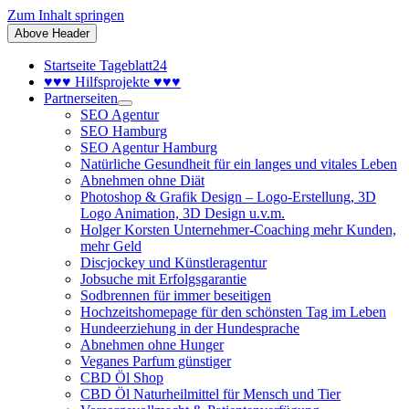
Zum Inhalt springen
Above Header
Startseite Tageblatt24
♥♥♥ Hilfsprojekte ♥♥♥
Partnerseiten
SEO Agentur
SEO Hamburg
SEO Agentur Hamburg
Natürliche Gesundheit für ein langes und vitales Leben
Abnehmen ohne Diät
Photoshop & Grafik Design – Logo-Erstellung, 3D
Logo Animation, 3D Design u.v.m.
Holger Korsten Unternehmer-Coaching mehr Kunden,
mehr Geld
Discjockey und Künstleragentur
Jobsuche mit Erfolgsgarantie
Sodbrennen für immer beseitigen
Hochzeitshomepage für den schönsten Tag im Leben
Hundeerziehung in der Hundesprache
Abnehmen ohne Hunger
Veganes Parfum günstiger
CBD Öl Shop
CBD Öl Naturheilmittel für Mensch und Tier