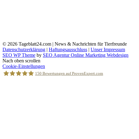
© 2026
Tageblatt24.com | News & Nachrichten für Tierfreunde
Datenschutzerklärung
|
Haftungsausschluss
|
Unser Impressum
SEO WP Theme
by
SEO Agentur Online Marketing Webdesign
Nach oben scrollen
Cookie-Einstellungen
150
Bewertungen auf ProvenExpert.com
Holger Korsten