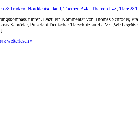
en & Trinken
,
Norddeutschland
,
Themen A-K
,
Themen L-Z
,
Tiere & T
 Haltungskompass führen. Dazu ein Kommentar von Thomas Schröder, Pr
omas Schröder, Präsident Deutscher Tierschutzbund e.V.: „Wir begrüße
…]
rag weiterlesen »