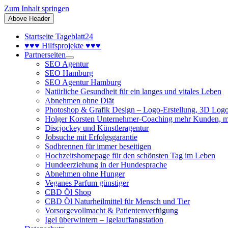
Zum Inhalt springen
Above Header
Startseite Tageblatt24
♥♥♥ Hilfsprojekte ♥♥♥
Partnerseiten
SEO Agentur
SEO Hamburg
SEO Agentur Hamburg
Natürliche Gesundheit für ein langes und vitales Leben
Abnehmen ohne Diät
Photoshop & Grafik Design – Logo-Erstellung, 3D Logo
Holger Korsten Unternehmer-Coaching mehr Kunden, m
Discjockey und Künstleragentur
Jobsuche mit Erfolgsgarantie
Sodbrennen für immer beseitigen
Hochzeitshomepage für den schönsten Tag im Leben
Hundeerziehung in der Hundesprache
Abnehmen ohne Hunger
Veganes Parfum günstiger
CBD Öl Shop
CBD Öl Naturheilmittel für Mensch und Tier
Vorsorgevollmacht & Patientenverfügung
Igel überwintern – Igelauffangstation