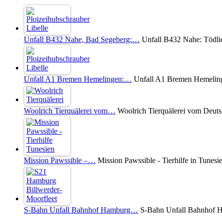
Unfall B432 Nahe, Bad Segeberg:…
Unfall B432 Nahe: Tödli
Unfall A1 Bremen Hemelingen:…
Unfall A1 Bremen Hemelinge
Woolrich Tierquälerei vom…
Woolrich Tierquälerei vom Deuts
Mission Pawssible –…
Mission Pawssible - Tierhilfe in Tunesi
S-Bahn Unfall Bahnhof Hamburg…
S-Bahn Unfall Bahnhof Ha