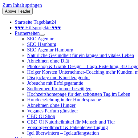
Zum Inhalt springen
Above Header
Startseite Tageblatt24
♥♥♥ Hilfsprojekte ♥♥♥
Partnerseiten
SEO Agentur
SEO Hamburg
SEO Agentur Hamburg
Natürliche Gesundheit für ein langes und vitales Leben
Abnehmen ohne Diät
Photoshop & Grafik Design – Logo-Erstellung, 3D Logo
Holger Korsten Unternehmer-Coaching mehr Kunden, m
Discjockey und Künstleragentur
Jobsuche mit Erfolgsgarantie
Sodbrennen für immer beseitigen
Hochzeitshomepage für den schönsten Tag im Leben
Hundeerziehung in der Hundesprache
Abnehmen ohne Hunger
Veganes Parfum günstiger
CBD Öl Shop
CBD Öl Naturheilmittel für Mensch und Tier
Vorsorgevollmacht & Patientenverfügung
Igel überwintern – Igelauffangstation