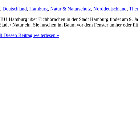
,
Deutschland
,
Hamburg
,
Natur & Naturschutz
,
Norddeutschland
,
The
BU Hamburg über Eichhörnchen in der Stadt Hamburg findet am 9. J
Stadt / Natur ein. Sie huschen im Baum vor dem Fenster umher oder fli
8
Diesen Beitrag weiterlesen »