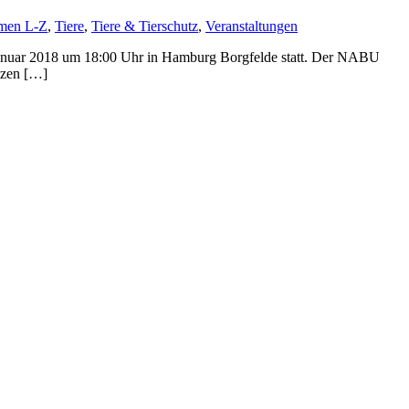
men L-Z
,
Tiere
,
Tiere & Tierschutz
,
Veranstaltungen
anuar 2018 um 18:00 Uhr in Hamburg Borgfelde statt. Der NABU
tzen […]