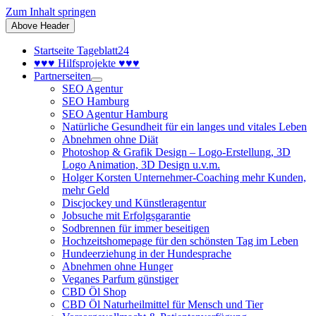
Zum Inhalt springen
Above Header
Startseite Tageblatt24
♥♥♥ Hilfsprojekte ♥♥♥
Partnerseiten
SEO Agentur
SEO Hamburg
SEO Agentur Hamburg
Natürliche Gesundheit für ein langes und vitales Leben
Abnehmen ohne Diät
Photoshop & Grafik Design – Logo-Erstellung, 3D
Logo Animation, 3D Design u.v.m.
Holger Korsten Unternehmer-Coaching mehr Kunden,
mehr Geld
Discjockey und Künstleragentur
Jobsuche mit Erfolgsgarantie
Sodbrennen für immer beseitigen
Hochzeitshomepage für den schönsten Tag im Leben
Hundeerziehung in der Hundesprache
Abnehmen ohne Hunger
Veganes Parfum günstiger
CBD Öl Shop
CBD Öl Naturheilmittel für Mensch und Tier