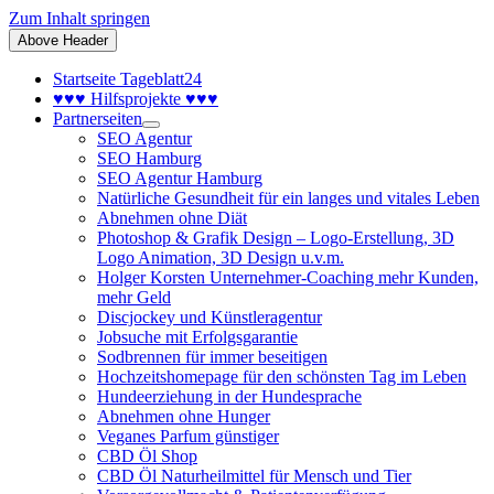
Zum Inhalt springen
Above Header
Startseite Tageblatt24
♥♥♥ Hilfsprojekte ♥♥♥
Partnerseiten
SEO Agentur
SEO Hamburg
SEO Agentur Hamburg
Natürliche Gesundheit für ein langes und vitales Leben
Abnehmen ohne Diät
Photoshop & Grafik Design – Logo-Erstellung, 3D
Logo Animation, 3D Design u.v.m.
Holger Korsten Unternehmer-Coaching mehr Kunden,
mehr Geld
Discjockey und Künstleragentur
Jobsuche mit Erfolgsgarantie
Sodbrennen für immer beseitigen
Hochzeitshomepage für den schönsten Tag im Leben
Hundeerziehung in der Hundesprache
Abnehmen ohne Hunger
Veganes Parfum günstiger
CBD Öl Shop
CBD Öl Naturheilmittel für Mensch und Tier