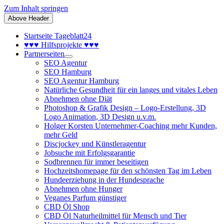
Zum Inhalt springen
Above Header
Startseite Tageblatt24
♥♥♥ Hilfsprojekte ♥♥♥
Partnerseiten
SEO Agentur
SEO Hamburg
SEO Agentur Hamburg
Natürliche Gesundheit für ein langes und vitales Leben
Abnehmen ohne Diät
Photoshop & Grafik Design – Logo-Erstellung, 3D
Logo Animation, 3D Design u.v.m.
Holger Korsten Unternehmer-Coaching mehr Kunden,
mehr Geld
Discjockey und Künstleragentur
Jobsuche mit Erfolgsgarantie
Sodbrennen für immer beseitigen
Hochzeitshomepage für den schönsten Tag im Leben
Hundeerziehung in der Hundesprache
Abnehmen ohne Hunger
Veganes Parfum günstiger
CBD Öl Shop
CBD Öl Naturheilmittel für Mensch und Tier