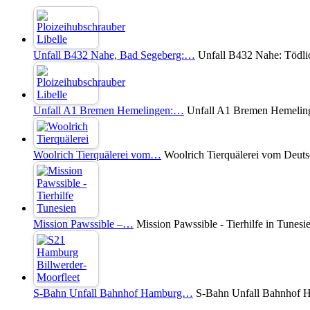
Unfall B432 Nahe, Bad Segeberg:…
Unfall B432 Nahe: Tödli
Unfall A1 Bremen Hemelingen:…
Unfall A1 Bremen Hemelinge
Woolrich Tierquälerei vom…
Woolrich Tierquälerei vom Deuts
Mission Pawssible –…
Mission Pawssible - Tierhilfe in Tunesi
S-Bahn Unfall Bahnhof Hamburg…
S-Bahn Unfall Bahnhof Ha