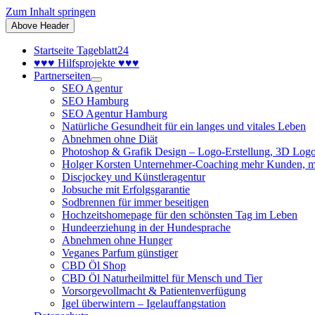
Zum Inhalt springen
Above Header
Startseite Tageblatt24
♥♥♥ Hilfsprojekte ♥♥♥
Partnerseiten
SEO Agentur
SEO Hamburg
SEO Agentur Hamburg
Natürliche Gesundheit für ein langes und vitales Leben
Abnehmen ohne Diät
Photoshop & Grafik Design – Logo-Erstellung, 3D Logo
Holger Korsten Unternehmer-Coaching mehr Kunden, m
Discjockey und Künstleragentur
Jobsuche mit Erfolgsgarantie
Sodbrennen für immer beseitigen
Hochzeitshomepage für den schönsten Tag im Leben
Hundeerziehung in der Hundesprache
Abnehmen ohne Hunger
Veganes Parfum günstiger
CBD Öl Shop
CBD Öl Naturheilmittel für Mensch und Tier
Vorsorgevollmacht & Patientenverfügung
Igel überwintern – Igelauffangstation