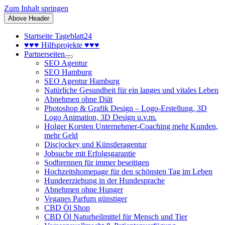
Zum Inhalt springen
Above Header
Startseite Tageblatt24
♥♥♥ Hilfsprojekte ♥♥♥
Partnerseiten
SEO Agentur
SEO Hamburg
SEO Agentur Hamburg
Natürliche Gesundheit für ein langes und vitales Leben
Abnehmen ohne Diät
Photoshop & Grafik Design – Logo-Erstellung, 3D
Logo Animation, 3D Design u.v.m.
Holger Korsten Unternehmer-Coaching mehr Kunden,
mehr Geld
Discjockey und Künstleragentur
Jobsuche mit Erfolgsgarantie
Sodbrennen für immer beseitigen
Hochzeitshomepage für den schönsten Tag im Leben
Hundeerziehung in der Hundesprache
Abnehmen ohne Hunger
Veganes Parfum günstiger
CBD Öl Shop
CBD Öl Naturheilmittel für Mensch und Tier