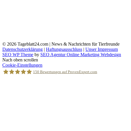
© 2026
Tageblatt24.com | News & Nachrichten für Tierfreunde
Datenschutzerklärung
|
Haftungsausschluss
|
Unser Impressum
SEO WP Theme
by
SEO Agentur Online Marketing Webdesign
Nach oben scrollen
Cookie-Einstellungen
150
Bewertungen auf ProvenExpert.com
Holger Korsten