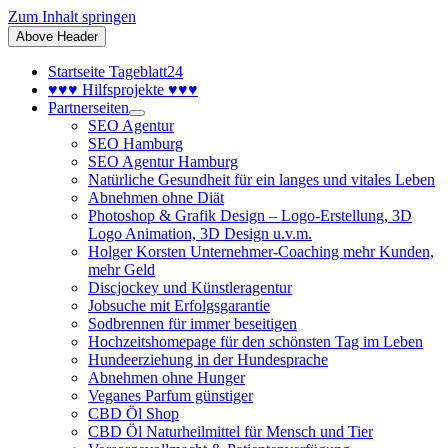
Zum Inhalt springen
Above Header
Startseite Tageblatt24
♥♥♥ Hilfsprojekte ♥♥♥
Partnerseiten
SEO Agentur
SEO Hamburg
SEO Agentur Hamburg
Natürliche Gesundheit für ein langes und vitales Leben
Abnehmen ohne Diät
Photoshop & Grafik Design – Logo-Erstellung, 3D
Logo Animation, 3D Design u.v.m.
Holger Korsten Unternehmer-Coaching mehr Kunden,
mehr Geld
Discjockey und Künstleragentur
Jobsuche mit Erfolgsgarantie
Sodbrennen für immer beseitigen
Hochzeitshomepage für den schönsten Tag im Leben
Hundeerziehung in der Hundesprache
Abnehmen ohne Hunger
Veganes Parfum günstiger
CBD Öl Shop
CBD Öl Naturheilmittel für Mensch und Tier