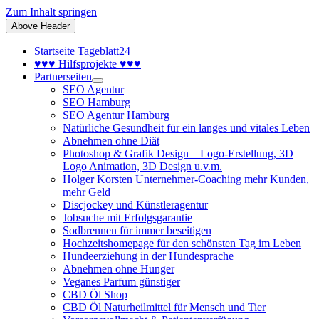
Zum Inhalt springen
Above Header
Startseite Tageblatt24
♥♥♥ Hilfsprojekte ♥♥♥
Partnerseiten
SEO Agentur
SEO Hamburg
SEO Agentur Hamburg
Natürliche Gesundheit für ein langes und vitales Leben
Abnehmen ohne Diät
Photoshop & Grafik Design – Logo-Erstellung, 3D
Logo Animation, 3D Design u.v.m.
Holger Korsten Unternehmer-Coaching mehr Kunden,
mehr Geld
Discjockey und Künstleragentur
Jobsuche mit Erfolgsgarantie
Sodbrennen für immer beseitigen
Hochzeitshomepage für den schönsten Tag im Leben
Hundeerziehung in der Hundesprache
Abnehmen ohne Hunger
Veganes Parfum günstiger
CBD Öl Shop
CBD Öl Naturheilmittel für Mensch und Tier