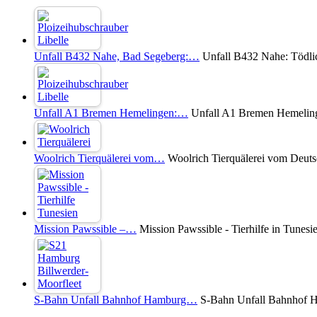
Unfall B432 Nahe, Bad Segeberg:…
Unfall B432 Nahe: Tödli
Unfall A1 Bremen Hemelingen:…
Unfall A1 Bremen Hemelinge
Woolrich Tierquälerei vom…
Woolrich Tierquälerei vom Deuts
Mission Pawssible –…
Mission Pawssible - Tierhilfe in Tunesi
S-Bahn Unfall Bahnhof Hamburg…
S-Bahn Unfall Bahnhof Ha