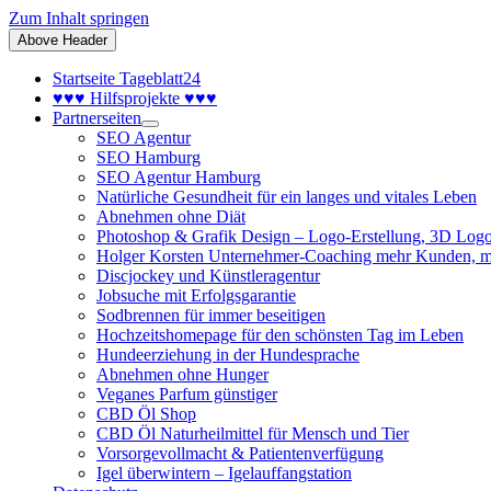
Zum Inhalt springen
Above Header
Startseite Tageblatt24
♥♥♥ Hilfsprojekte ♥♥♥
Partnerseiten
SEO Agentur
SEO Hamburg
SEO Agentur Hamburg
Natürliche Gesundheit für ein langes und vitales Leben
Abnehmen ohne Diät
Photoshop & Grafik Design – Logo-Erstellung, 3D Logo
Holger Korsten Unternehmer-Coaching mehr Kunden, m
Discjockey und Künstleragentur
Jobsuche mit Erfolgsgarantie
Sodbrennen für immer beseitigen
Hochzeitshomepage für den schönsten Tag im Leben
Hundeerziehung in der Hundesprache
Abnehmen ohne Hunger
Veganes Parfum günstiger
CBD Öl Shop
CBD Öl Naturheilmittel für Mensch und Tier
Vorsorgevollmacht & Patientenverfügung
Igel überwintern – Igelauffangstation