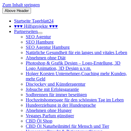
Zum Inhalt springen
Above Header
Startseite Tageblatt24
♥♥♥ Hilfsprojekte ♥♥♥
Partnerseiten
SEO Agentur
SEO Hamburg
SEO Agentur Hamburg
Natürliche Gesundheit für ein langes und vitales Leben
Abnehmen ohne Diät
Photoshop & Grafik Design – Logo-Erstellung, 3D
Logo Animation, 3D Design u.v.m.
Holger Korsten Unternehmer-Coaching mehr Kunden,
mehr Geld
Discjockey und Künstleragentur
Jobsuche mit Erfolgsgarantie
Sodbrennen für immer beseitigen
Hochzeitshomepage für den schönsten Tag im Leben
Hundeerziehung in der Hundesprache
Abnehmen ohne Hunger
Veganes Parfum günstiger
CBD Öl Shop
CBD Öl Naturheilmittel für Mensch und Tier