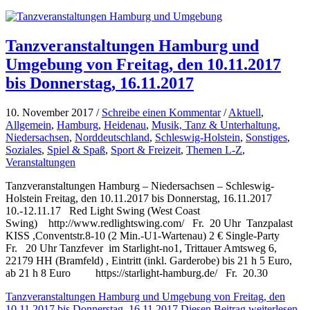
Tanzveranstaltungen Hamburg und
Umgebung von Freitag, den 10.11.2017
bis Donnerstag, 16.11.2017
10. November 2017 /
Schreibe einen Kommentar
/
Aktuell
,
Allgemein
,
Hamburg
,
Heidenau
,
Musik, Tanz & Unterhaltung
,
Niedersachsen
,
Norddeutschland
,
Schleswig-Holstein
,
Sonstiges
,
Soziales
,
Spiel & Spaß
,
Sport & Freizeit
,
Themen L-Z
,
Veranstaltungen
Tanzveranstaltungen Hamburg – Niedersachsen – Schleswig-
Holstein Freitag, den 10.11.2017 bis Donnerstag, 16.11.2017
10.-12.11.17 Red Light Swing (West Coast
Swing) http://www.redlightswing.com/ Fr. 20 Uhr Tanzpalast
KISS ,Conventstr.8-10 (2 Min.-U1-Wartenau) 2 € Single-Party
Fr. 20 Uhr Tanzfever im Starlight-no1, Trittauer Amtsweg 6,
22179 HH (Bramfeld) , Eintritt (inkl. Garderobe) bis 21 h 5 Euro,
ab 21 h 8 Euro https://starlight-hamburg.de/ Fr. 20.30
Tanzveranstaltungen Hamburg und Umgebung von Freitag, den
10.11.2017 bis Donnerstag, 16.11.2017
Diesen Beitrag weiterlesen