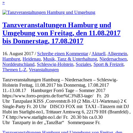
»
Tanzveranstaltungen Hamburg und
Umgebung von Freitag, den 11.08.2017
bis Donnerstag, 17.08.2017
16. August 2017 /
Schreibe einen Kommentar
/
Aktuell
,
Allgemein
,
Hamburg
,
Heidenau
,
Musik, Tanz & Unterhaltung
,
Niedersachsen
,
Norddeutschland
,
Schleswig-Holstein
,
Soziales
,
Sport & Freizeit
,
Themen L-Z
,
Veranstaltungen
Tanzveranstaltungen Hamburg – Niedersachsen – Schleswig-
Holstein Freitag, 11.08.2017 bis Donnerstag, 17.08.2017
11.-13.08.17 Hamburger Forró Tage – Sommer 2017
https://www.forro-projeto.de/forr%C3%B3-tage/ Fr. 20
Uhr Tanzpalast KISS ,Conventstr.8-10 (2 Min.-U1-Wartenau) 2 €
Single-Party Fr. 20 Uhr DISCO FOX mit TAXI –Tänzern mit DJ
Hubi im Starlight-no1, Trittauer Amtsweg 6, 22179 HH (Bramfeld) ,
7 € http://www.starlight-no1.de/ Fr. 20.30 bis ca.0.30
Uhr Tanzparty in der „TanzBar“ Sommerpause Fr.
Tanzveranstaltungen Hamburg und Umgebung von Freitag, den