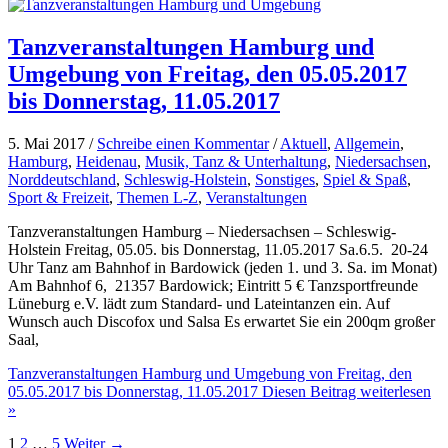
Tanzveranstaltungen Hamburg und
Umgebung von Freitag, den 05.05.2017
bis Donnerstag, 11.05.2017
5. Mai 2017 /
Schreibe einen Kommentar
/
Aktuell
,
Allgemein
,
Hamburg
,
Heidenau
,
Musik, Tanz & Unterhaltung
,
Niedersachsen
,
Norddeutschland
,
Schleswig-Holstein
,
Sonstiges
,
Spiel & Spaß
,
Sport & Freizeit
,
Themen L-Z
,
Veranstaltungen
Tanzveranstaltungen Hamburg – Niedersachsen – Schleswig-
Holstein Freitag, 05.05. bis Donnerstag, 11.05.2017 Sa.6.5. 20-24
Uhr Tanz am Bahnhof in Bardowick (jeden 1. und 3. Sa. im Monat)
Am Bahnhof 6, 21357 Bardowick; Eintritt 5 € Tanzsportfreunde
Lüneburg e.V. lädt zum Standard- und Lateintanzen ein. Auf
Wunsch auch Discofox und Salsa Es erwartet Sie ein 200qm großer
Saal,
Tanzveranstaltungen Hamburg und Umgebung von Freitag, den
05.05.2017 bis Donnerstag, 11.05.2017
Diesen Beitrag weiterlesen
»
1
2
…
5
Weiter
→