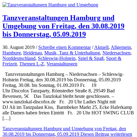
Tanzveranstaltungen Hamburg und
Umgebung von Freitag, den 30.08.2019
bis Donnerstag, 05.09.2019
30. August 2019 /
Schreibe einen Kommentar
/
Aktuell
,
Allgemein
,
Hamburg
,
Heidenau
,
Musik, Tanz & Unterhaltung
,
Niedersachsen
,
Norddeutschland
,
Schleswig-Holstein
,
Spiel & Spaß
,
Sport &
Freizeit
,
Themen L-Z
,
Veranstaltungen
Tanzveranstaltungen Hamburg – Niedersachsen – Schleswig-
Holstein Freitag, den 30.08.2019 bis Donnerstag, 05.09.2019
Freitag, 30.08. bis Sonntag, 01.09.2019 Fr. 19
Uhr Discofox Tanzparty, Römstedter Straße 8, 29549 Bad
Bevensen, 5€ Das Tanzlokal bleibt heute geschlossen. –
www.tanzlokal-discofox.de Fr. 20 Uhr Ladies Night mit
DJ Ali im Tanzpalast Kiss, Barmbeker Markt 25, Ecke Haferkamp
alle Damen haben freien Eintritt Fr. 20 Uhr HOT SWING CLUB
[…]
Tanzveranstaltungen Hamburg und Umgebung von Freitag, den
30.08.2019 bis Donnerstag, 05.09.2019
Diesen Beitrag weiterlesen