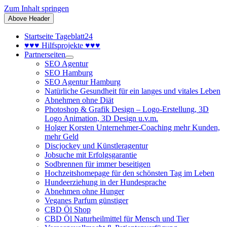
Zum Inhalt springen
Above Header
Startseite Tageblatt24
♥♥♥ Hilfsprojekte ♥♥♥
Partnerseiten
SEO Agentur
SEO Hamburg
SEO Agentur Hamburg
Natürliche Gesundheit für ein langes und vitales Leben
Abnehmen ohne Diät
Photoshop & Grafik Design – Logo-Erstellung, 3D
Logo Animation, 3D Design u.v.m.
Holger Korsten Unternehmer-Coaching mehr Kunden,
mehr Geld
Discjockey und Künstleragentur
Jobsuche mit Erfolgsgarantie
Sodbrennen für immer beseitigen
Hochzeitshomepage für den schönsten Tag im Leben
Hundeerziehung in der Hundesprache
Abnehmen ohne Hunger
Veganes Parfum günstiger
CBD Öl Shop
CBD Öl Naturheilmittel für Mensch und Tier