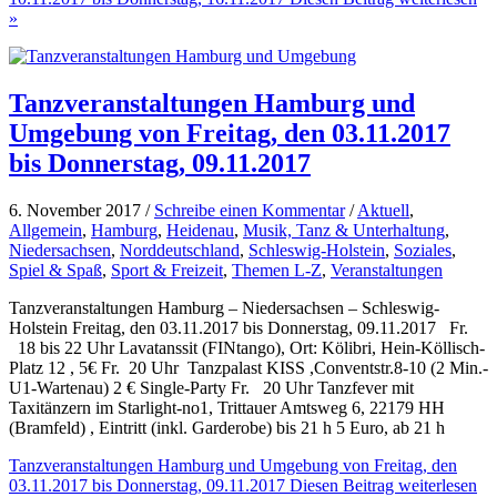
»
Tanzveranstaltungen Hamburg und
Umgebung von Freitag, den 03.11.2017
bis Donnerstag, 09.11.2017
6. November 2017 /
Schreibe einen Kommentar
/
Aktuell
,
Allgemein
,
Hamburg
,
Heidenau
,
Musik, Tanz & Unterhaltung
,
Niedersachsen
,
Norddeutschland
,
Schleswig-Holstein
,
Soziales
,
Spiel & Spaß
,
Sport & Freizeit
,
Themen L-Z
,
Veranstaltungen
Tanzveranstaltungen Hamburg – Niedersachsen – Schleswig-
Holstein Freitag, den 03.11.2017 bis Donnerstag, 09.11.2017 Fr.
18 bis 22 Uhr Lavatanssit (FINtango), Ort: Kölibri, Hein-Köllisch-
Platz 12 , 5€ Fr. 20 Uhr Tanzpalast KISS ,Conventstr.8-10 (2 Min.-
U1-Wartenau) 2 € Single-Party Fr. 20 Uhr Tanzfever mit
Taxitänzern im Starlight-no1, Trittauer Amtsweg 6, 22179 HH
(Bramfeld) , Eintritt (inkl. Garderobe) bis 21 h 5 Euro, ab 21 h
Tanzveranstaltungen Hamburg und Umgebung von Freitag, den
03.11.2017 bis Donnerstag, 09.11.2017
Diesen Beitrag weiterlesen