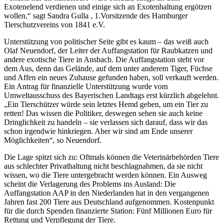
Exotenelend verdienen und einige sich an Exotenhaltung ergötzen
wollen,“ sagt Sandra Gulla , 1.Vorsitzende des Hamburger
Tierschutzvereins von 1841 e.V.
Unterstützung von politischer Seite gibt es kaum – das weiß auch
Olaf Neuendorf, der Leiter der Auffangstation für Raubkatzen und
andere exotische Tiere in Ansbach. Die Auffangstation steht vor
dem Aus, denn das Gelände, auf dem unter anderem Tiger, Füchse
und Affen ein neues Zuhause gefunden haben, soll verkauft werden.
Ein Antrag für finanzielle Unterstützung wurde vom
Umweltausschuss des Bayerischen Landtags erst kürzlich abgelehnt.
„Ein Tierschützer würde sein letztes Hemd geben, um ein Tier zu
retten! Das wissen die Politiker, deswegen sehen sie auch keine
Dringlichkeit zu handeln – sie verlassen sich darauf, dass wir das
schon irgendwie hinkriegen. Aber wir sind am Ende unserer
Möglichkeiten“, so Neuendorf.
Die Lage spitzt sich zu: Oftmals können die Veterinärbehörden Tiere
aus schlechter Privathaltung nicht beschlagnahmen, da sie nicht
wissen, wo die Tiere untergebracht werden können. Ein Ausweg
scheint die Verlagerung des Problems ins Ausland: Die
Auffangstation AAP in den Niederlanden hat in den vergangenen
Jahren fast 200 Tiere aus Deutschland aufgenommen. Kostenpunkt
für die durch Spenden finanzierte Station: Fünf Millionen Euro für
Rettung und Verpflegung der Tiere.