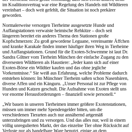
im Koalitionsvertrag war eine Regelung des Handels mit Wildtieren
vereinbart – doch weit gefehlt, die Situation ist noch prekärer
geworden.
Normalerweise versorgen Tierheime ausgesetzte Hunde und
Auffangstationen verwaiste heimische Rehkitze – doch seit
längerem bereitet ein anderes Thema den Stationen große
Kopfschmerzen: Zu groß gewordene Leguane, vereinsamte Äffchen
und kranke Karakale finden immer häufiger ihren Weg in Tierheime
und Auffangstationen. Grund für die Exoten-Schwemme ist laut Dr.
Sandra Giltner vom Tierheim München der einfache Zugang zu den
diversesten Wildtieren als Haustiere: „Jeder kann sich auf einer
Exoten-Börse ein Wildtier kaufen und das ohne jegliche
Vorkenntnisse.“ Sie weiß aus Erfahrung, welche Probleme dadurch
entstehen können: Im Münchner Tierheim saßen schon Nasenbären,
diverse Affen und ein Känguru. „Unser Personal ist zur Pflege von
Hunden und Katzen geschult. Die Aufnahme von Exoten stellt uns
vor enorme Herausforderungen – finanziell sowie personell.“
„Wir bauen in unseren Tierheimen immer größere Exotenstationen,
müssen um immer mehr Spendengelder bitten, um die
verschiedenen Tierarten auch nur annähernd artgemäß
unterzubringen und zu versorgen. Und das alles nur, weil in einem
völlig unregulierten Markt, der das einzelne Tier ohne Rücksicht auf
Verluste nur als handelbare Ware benutzt, einige an dem