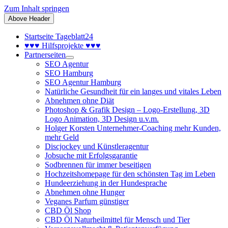
Zum Inhalt springen
Above Header
Startseite Tageblatt24
♥♥♥ Hilfsprojekte ♥♥♥
Partnerseiten
SEO Agentur
SEO Hamburg
SEO Agentur Hamburg
Natürliche Gesundheit für ein langes und vitales Leben
Abnehmen ohne Diät
Photoshop & Grafik Design – Logo-Erstellung, 3D
Logo Animation, 3D Design u.v.m.
Holger Korsten Unternehmer-Coaching mehr Kunden,
mehr Geld
Discjockey und Künstleragentur
Jobsuche mit Erfolgsgarantie
Sodbrennen für immer beseitigen
Hochzeitshomepage für den schönsten Tag im Leben
Hundeerziehung in der Hundesprache
Abnehmen ohne Hunger
Veganes Parfum günstiger
CBD Öl Shop
CBD Öl Naturheilmittel für Mensch und Tier