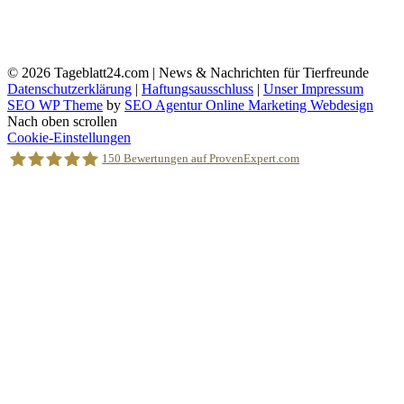
© 2026
Tageblatt24.com | News & Nachrichten für Tierfreunde
Datenschutzerklärung
|
Haftungsausschluss
|
Unser Impressum
SEO WP Theme
by
SEO Agentur Online Marketing Webdesign
Nach oben scrollen
Cookie-Einstellungen
150
Bewertungen auf ProvenExpert.com
Holger Korsten