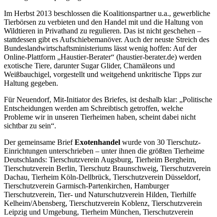
Im Herbst 2013 beschlossen die Koalitionspartner u.a., gewerbliche
Tierbörsen zu verbieten und den Handel mit und die Haltung von
Wildtieren in Privathand zu regulieren. Das ist nicht geschehen –
stattdessen gibt es Aufschiebemanöver. Auch der neuste Streich des
Bundeslandwirtschaftsministeriums lässt wenig hoffen: Auf der
Online-Plattform „Haustier-Berater“ (haustier-berater.de) werden
exotische Tiere, darunter Sugar Glider, Chamäleons und
Weißbauchigel, vorgestellt und weitgehend unkritische Tipps zur
Haltung gegeben.
Für Neuendorf, Mit-Initiator des Briefes, ist deshalb klar: „Politische
Entscheidungen werden am Schreibtisch getroffen, welche
Probleme wir in unseren Tierheimen haben, scheint dabei nicht
sichtbar zu sein“.
Der gemeinsame Brief
Exotenhandel
wurde von 30 Tierschutz-
Einrichtungen unterschrieben – unter ihnen die größten Tierheime
Deutschlands: Tierschutzverein Augsburg, Tierheim Bergheim,
Tierschutzverein Berlin, Tierschutz Braunschweig, Tierschutzverein
Dachau, Tierheim Köln-Dellbrück, Tierschutzverein Düsseldorf,
Tierschutzverein Garmisch-Partenkirchen, Hamburger
Tierschutzverein, Tier- und Naturschutzverein Hilden, Tierhilfe
Kelheim/Abensberg, Tierschutzverein Koblenz, Tierschutzverein
Leipzig und Umgebung, Tierheim München, Tierschutzverein