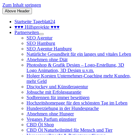
Zum Inhalt springen
Above Header
Startseite Tageblatt24
♥♥♥ Hilfsprojekte ♥♥♥
Partnerseiten
SEO Agentur
SEO Hamburg
SEO Agentur Hamburg
Natürliche Gesundheit für ein langes und vitales Leben
Abnehmen ohne Diät
Photoshop & Grafik Design – Logo-Erstellung, 3D
Logo Animation, 3D Design u.v.m.
Holger Korsten Unternehmer-Coaching mehr Kunden,
mehr Geld
Discjockey und Künstleragentur
Jobsuche mit Erfolgsgarantie
Sodbrennen für immer beseitigen
Hochzeitshomepage für den schönsten Tag im Leben
Hundeerziehung in der Hundesprache
Abnehmen ohne Hunger
Veganes Parfum günstiger
CBD Öl Shop
CBD Öl Naturheilmittel für Mensch und Tier