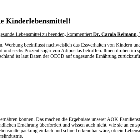
e Kinderlebensmittel!
ngesunde Lebensmittel zu beenden, kommentiert
Dr. Carola Reimann
,
llten. Werbung beeinflusst nachweislich das Essverhalten von Kindern u
t und sechs Prozent sogar von Adipositas betroffen. Ihnen drohen im
tschland ist laut Daten der OECD auf ungesunde Ernährung zurückzufü
ernähren können. Das machen die Ergebnisse unserer AOK-Familienstud
ndlichen Ernährung überfordert und wissen auch nicht, wie sie an ent
Lebensmittelpackung einfach und schnell erkennbar wäre, ob ein Lebens
elindustrie.