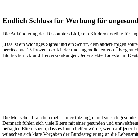
Endlich Schluss für Werbung für ungesund
Die Ankündigung des Discounters Lidl, sein Kindermarketing für u
„Das ist ein wichtiges Signal und ein Schritt, dem andere folgen so
bereits etwa 15 Prozent der Kinder und Jugendlichen von Übergewich
Bluthochdruck und Herzerkrankungen. Jeder siebte Todesfall in Deu
Die Menschen brauchen mehr Unterstützung, damit sie sich gesünder 
Demnach fühlen sich viele Eltern mit einer gesunden und umweltfreu
befragten Eltern sagen, dass es ihnen helfen würde, wenn auf jeder 
wünschen sich klare Vorgaben der Bundesregierung an die Lebensmitt