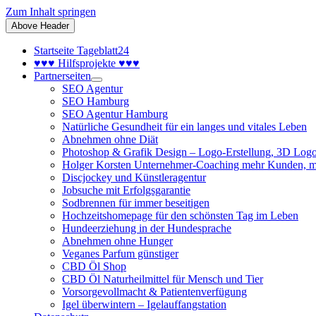
Zum Inhalt springen
Above Header
Startseite Tageblatt24
♥♥♥ Hilfsprojekte ♥♥♥
Partnerseiten
SEO Agentur
SEO Hamburg
SEO Agentur Hamburg
Natürliche Gesundheit für ein langes und vitales Leben
Abnehmen ohne Diät
Photoshop & Grafik Design – Logo-Erstellung, 3D Logo
Holger Korsten Unternehmer-Coaching mehr Kunden, m
Discjockey und Künstleragentur
Jobsuche mit Erfolgsgarantie
Sodbrennen für immer beseitigen
Hochzeitshomepage für den schönsten Tag im Leben
Hundeerziehung in der Hundesprache
Abnehmen ohne Hunger
Veganes Parfum günstiger
CBD Öl Shop
CBD Öl Naturheilmittel für Mensch und Tier
Vorsorgevollmacht & Patientenverfügung
Igel überwintern – Igelauffangstation