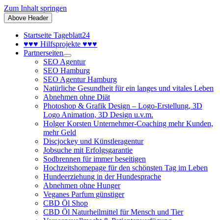
Zum Inhalt springen
Above Header
Startseite Tageblatt24
♥♥♥ Hilfsprojekte ♥♥♥
Partnerseiten
SEO Agentur
SEO Hamburg
SEO Agentur Hamburg
Natürliche Gesundheit für ein langes und vitales Leben
Abnehmen ohne Diät
Photoshop & Grafik Design – Logo-Erstellung, 3D
Logo Animation, 3D Design u.v.m.
Holger Korsten Unternehmer-Coaching mehr Kunden,
mehr Geld
Discjockey und Künstleragentur
Jobsuche mit Erfolgsgarantie
Sodbrennen für immer beseitigen
Hochzeitshomepage für den schönsten Tag im Leben
Hundeerziehung in der Hundesprache
Abnehmen ohne Hunger
Veganes Parfum günstiger
CBD Öl Shop
CBD Öl Naturheilmittel für Mensch und Tier