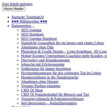
Zum Inhalt springen
Above Header
Startseite Tageblatt24
♥♥♥ Hilfsprojekte ♥♥♥
Partnerseiten
SEO Agentur
SEO Hamburg
SEO Agentur Hamburg
Natürliche Gesundheit für ein langes und vitales Leben
Abnehmen ohne Diät
Photoshop & Grafik Design – Logo-Erstellung, 3D Logo
Holger Korsten Unternehmer-Coaching mehr Kunden, m
Discjockey und Künstleragentur
Jobsuche mit Erfolgsgarantie
Sodbrennen für immer beseitigen
Hochzeitshomepage für den schönsten Tag im Leben
Hundeerziehung in der Hundesprache
Abnehmen ohne Hunger
Veganes Parfum günstiger
CBD Öl Shop
CBD Öl Naturheilmittel für Mensch und Tier
Vorsorgevollmacht & Patientenverfügung
Igel überwintern – Igelauffangstation