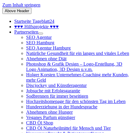
Zum Inhalt springen
Above Header
Startseite Tageblatt24
♥♥♥ Hilfsprojekte ♥♥♥
Partnerseiten
SEO Agentur
SEO Hamburg
SEO Agentur Hamburg
Natürliche Gesundheit für ein langes und vitales Leben
Abnehmen ohne Diät
Photoshop & Grafik Design – Logo-Erstellung, 3D
Logo Animation, 3D Design u.v.m.
Holger Korsten Unternehmer-Coaching mehr Kunden,
mehr Geld
Discjockey und Künstleragentur
Jobsuche mit Erfolgsgarantie
Sodbrennen für immer beseitigen
Hochzeitshomepage für den schönsten Tag im Leben
Hundeerziehung in der Hundesprache
Abnehmen ohne Hunger
Veganes Parfum günstiger
CBD Öl Shop
CBD Öl Naturheilmittel für Mensch und Tier