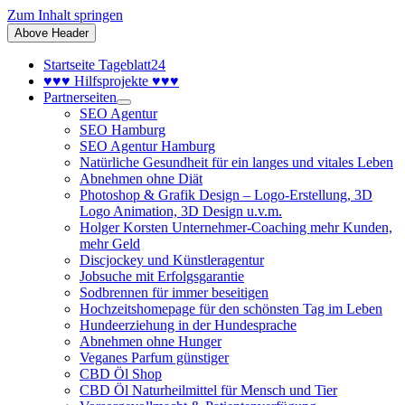
Zum Inhalt springen
Above Header
Startseite Tageblatt24
♥♥♥ Hilfsprojekte ♥♥♥
Partnerseiten
SEO Agentur
SEO Hamburg
SEO Agentur Hamburg
Natürliche Gesundheit für ein langes und vitales Leben
Abnehmen ohne Diät
Photoshop & Grafik Design – Logo-Erstellung, 3D
Logo Animation, 3D Design u.v.m.
Holger Korsten Unternehmer-Coaching mehr Kunden,
mehr Geld
Discjockey und Künstleragentur
Jobsuche mit Erfolgsgarantie
Sodbrennen für immer beseitigen
Hochzeitshomepage für den schönsten Tag im Leben
Hundeerziehung in der Hundesprache
Abnehmen ohne Hunger
Veganes Parfum günstiger
CBD Öl Shop
CBD Öl Naturheilmittel für Mensch und Tier