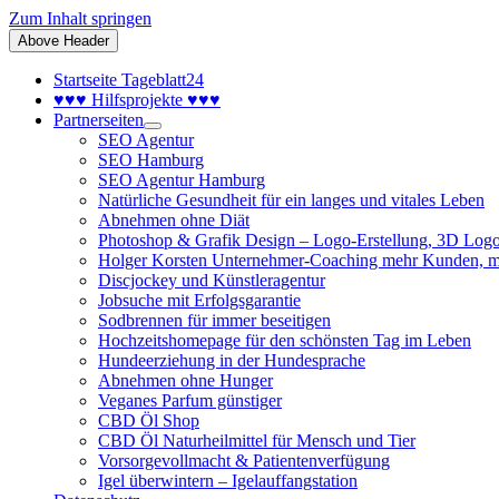
Zum Inhalt springen
Above Header
Startseite Tageblatt24
♥♥♥ Hilfsprojekte ♥♥♥
Partnerseiten
SEO Agentur
SEO Hamburg
SEO Agentur Hamburg
Natürliche Gesundheit für ein langes und vitales Leben
Abnehmen ohne Diät
Photoshop & Grafik Design – Logo-Erstellung, 3D Logo
Holger Korsten Unternehmer-Coaching mehr Kunden, m
Discjockey und Künstleragentur
Jobsuche mit Erfolgsgarantie
Sodbrennen für immer beseitigen
Hochzeitshomepage für den schönsten Tag im Leben
Hundeerziehung in der Hundesprache
Abnehmen ohne Hunger
Veganes Parfum günstiger
CBD Öl Shop
CBD Öl Naturheilmittel für Mensch und Tier
Vorsorgevollmacht & Patientenverfügung
Igel überwintern – Igelauffangstation