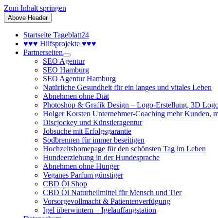
Zum Inhalt springen
Above Header
Startseite Tageblatt24
♥♥♥ Hilfsprojekte ♥♥♥
Partnerseiten
SEO Agentur
SEO Hamburg
SEO Agentur Hamburg
Natürliche Gesundheit für ein langes und vitales Leben
Abnehmen ohne Diät
Photoshop & Grafik Design – Logo-Erstellung, 3D Logo
Holger Korsten Unternehmer-Coaching mehr Kunden, m
Discjockey und Künstleragentur
Jobsuche mit Erfolgsgarantie
Sodbrennen für immer beseitigen
Hochzeitshomepage für den schönsten Tag im Leben
Hundeerziehung in der Hundesprache
Abnehmen ohne Hunger
Veganes Parfum günstiger
CBD Öl Shop
CBD Öl Naturheilmittel für Mensch und Tier
Vorsorgevollmacht & Patientenverfügung
Igel überwintern – Igelauffangstation