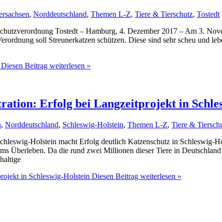
ersachsen
,
Norddeutschland
,
Themen L-Z
,
Tiere & Tierschutz
,
Tostedt
chutzverordnung Tostedt – Hamburg, 4. Dezember 2017 – Am 3. Novemb
e Verordnung soll Streunerkatzen schützen. Diese sind sehr scheu und
Diesen Beitrag weiterlesen »
ation: Erfolg bei Langzeitprojekt in Schle
n
,
Norddeutschland
,
Schleswig-Holstein
,
Themen L-Z
,
Tiere & Tiersch
Schleswig-Holstein macht Erfolg deutlich Katzenschutz in Schleswig-Ho
ms Überleben. Da die rund zwei Millionen dieser Tiere in Deutschland 
haltige
rojekt in Schleswig-Holstein
Diesen Beitrag weiterlesen »