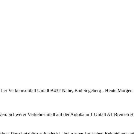
cher Verkehrsunfall Unfall B432 Nahe, Bad Segeberg - Heute Morgen
n: Schwerer Verkehrsunfall auf der Autobahn 1 Unfall A1 Bremen H
chen Tierschutzbüro aufgedeckt - beim amerikanischen Bekleidungsu