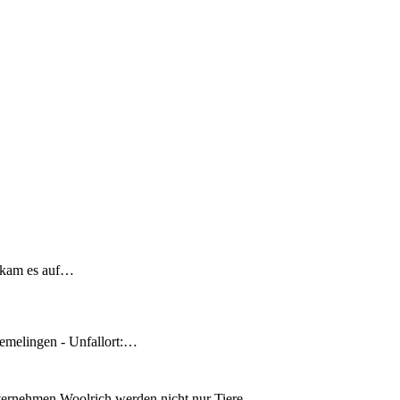
 kam es auf…
emelingen - Unfallort:…
nternehmen Woolrich werden nicht nur Tiere…