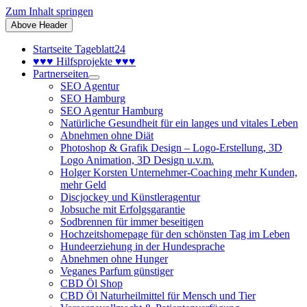
Zum Inhalt springen
Above Header
Startseite Tageblatt24
♥♥♥ Hilfsprojekte ♥♥♥
Partnerseiten
SEO Agentur
SEO Hamburg
SEO Agentur Hamburg
Natürliche Gesundheit für ein langes und vitales Leben
Abnehmen ohne Diät
Photoshop & Grafik Design – Logo-Erstellung, 3D
Logo Animation, 3D Design u.v.m.
Holger Korsten Unternehmer-Coaching mehr Kunden,
mehr Geld
Discjockey und Künstleragentur
Jobsuche mit Erfolgsgarantie
Sodbrennen für immer beseitigen
Hochzeitshomepage für den schönsten Tag im Leben
Hundeerziehung in der Hundesprache
Abnehmen ohne Hunger
Veganes Parfum günstiger
CBD Öl Shop
CBD Öl Naturheilmittel für Mensch und Tier