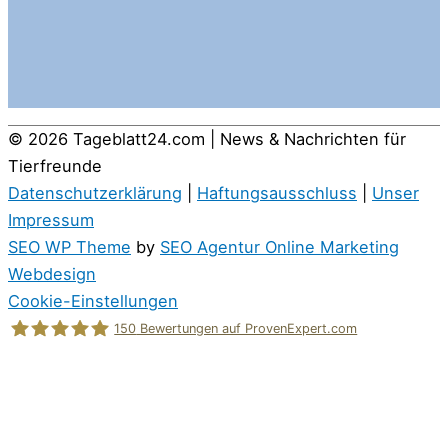
© 2026
Tageblatt24.com | News & Nachrichten für
Tierfreunde
Datenschutzerklärung
|
Haftungsausschluss
|
Unser
Impressum
SEO WP Theme
by
SEO Agentur Online Marketing
Webdesign
Cookie-Einstellungen
150
Bewertungen auf ProvenExpert.com
Holger Korsten