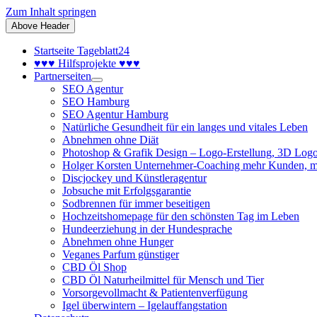
Zum Inhalt springen
Above Header
Startseite Tageblatt24
♥♥♥ Hilfsprojekte ♥♥♥
Partnerseiten
SEO Agentur
SEO Hamburg
SEO Agentur Hamburg
Natürliche Gesundheit für ein langes und vitales Leben
Abnehmen ohne Diät
Photoshop & Grafik Design – Logo-Erstellung, 3D Logo
Holger Korsten Unternehmer-Coaching mehr Kunden, m
Discjockey und Künstleragentur
Jobsuche mit Erfolgsgarantie
Sodbrennen für immer beseitigen
Hochzeitshomepage für den schönsten Tag im Leben
Hundeerziehung in der Hundesprache
Abnehmen ohne Hunger
Veganes Parfum günstiger
CBD Öl Shop
CBD Öl Naturheilmittel für Mensch und Tier
Vorsorgevollmacht & Patientenverfügung
Igel überwintern – Igelauffangstation