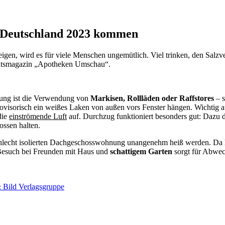
n Deutschland 2023 kommen
gen, wird es für viele Menschen ungemütlich. Viel trinken, den Salzver
heitsmagazin „Apotheken Umschau“.
ung ist die Verwendung von
Markisen, Rollläden oder Raffstores
– s
ovisorisch ein weißes Laken von außen vors Fenster hängen. Wichtig a
die
einströmende Luft
auf. Durchzug funktioniert besonders gut: Dazu d
ossen halten.
 schlecht isolierten Dachgeschosswohnung unangenehm heiß werden. Da 
Besuch bei Freunden mit Haus und
schattigem Garten
sorgt für Abwe
 Bild Verlagsgruppe