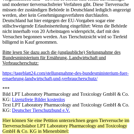
und moderner tierversuchsfreier Verfahren gibt. Diese Tierversuche
müssen der zuständigen Behörde in Deutschland lediglich angezeigt
werden, aber kein Genehmigungsverfahren durchlaufen.
Deutschland hat hier entgegen der EU-Vorgaben sogar eine
stillschweigende Erlaubniserteilung eingeführt: Wenn die Behörde
nicht innerhalb von 20 Arbeitstagen widerspricht, darf mit den
Versuchen begonnen werden. Aus Tierschutzsicht wird so Tierleid
billigend in Kauf genommen.
Bitte lesen Sie dazu auch die (unglaubliche) Stelungnahme des
Bundesministerium für Ernährung, Landwirtschaft und
Verbraucherschutz:
https://tageblatt24.com/stellungnahme-des-bundesministerium-fuer-
ernaehrung-landwirtschaft-und-verbraucherschutz/
***
Bild LPT Laboratory Pharmacology and Toxicology GmbH & Co.
KG:
Lizenzfreie Bilder kostenlos
Text LPT Laboratory Pharmacology and Toxicology GmbH & Co.
KG:
Deutscher Tierschutzbund e.V.
Hier können Sie eine Petition unterzeichnen gegen Tierversuche im
Tierversuchslabor LPT Laboratory Pharmacology and Toxicology
GmbH & Co. KG in Mienenbüttel: