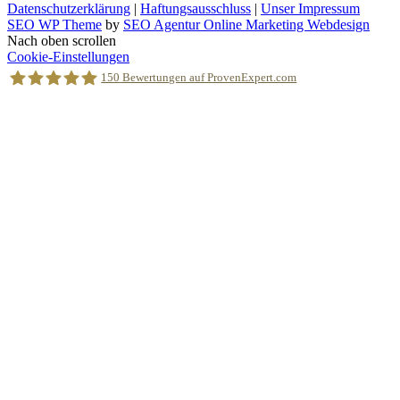
Datenschutzerklärung
|
Haftungsausschluss
|
Unser Impressum
SEO WP Theme
by
SEO Agentur Online Marketing Webdesign
Nach oben scrollen
Cookie-Einstellungen
150
Bewertungen auf ProvenExpert.com
Holger Korsten