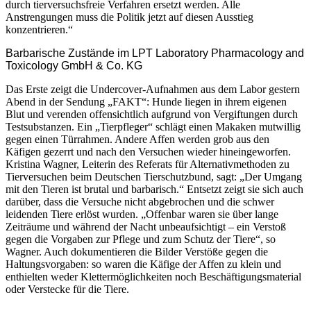
durch tierversuchsfreie Verfahren ersetzt werden. Alle
Anstrengungen muss die Politik jetzt auf diesen Ausstieg
konzentrieren.“
Barbarische Zustände im LPT Laboratory Pharmacology and
Toxicology GmbH & Co. KG
Das Erste zeigt die Undercover-Aufnahmen aus dem Labor gestern
Abend in der Sendung „FAKT“: Hunde liegen in ihrem eigenen
Blut und verenden offensichtlich aufgrund von Vergiftungen durch
Testsubstanzen. Ein „Tierpfleger“ schlägt einen Makaken mutwillig
gegen einen Türrahmen. Andere Affen werden grob aus den
Käfigen gezerrt und nach den Versuchen wieder hineingeworfen.
Kristina Wagner, Leiterin des Referats für Alternativmethoden zu
Tierversuchen beim Deutschen Tierschutzbund, sagt: „Der Umgang
mit den Tieren ist brutal und barbarisch.“ Entsetzt zeigt sie sich auch
darüber, dass die Versuche nicht abgebrochen und die schwer
leidenden Tiere erlöst wurden. „Offenbar waren sie über lange
Zeiträume und während der Nacht unbeaufsichtigt – ein Verstoß
gegen die Vorgaben zur Pflege und zum Schutz der Tiere“, so
Wagner. Auch dokumentieren die Bilder Verstöße gegen die
Haltungsvorgaben: so waren die Käfige der Affen zu klein und
enthielten weder Klettermöglichkeiten noch Beschäftigungsmaterial
oder Verstecke für die Tiere.