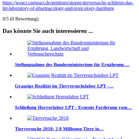
https://weact.campact.de/petitions/stoppt-tierversuche-schliesst-das-
lpt-laboratory-of-pharmacology-and-toxicology-hamburg
0/5
(0 Bewertung)
Das könnte Sie auch interessieren ...
Stellungnahme des Bundesministerium für Ernährung,…
Grausige Realität im Tierversuchslabor LPT -…
Schließung Horrorlabor LPT - Erneute Forderung vom…
Tierversuche 2018: 2,8 Millionen Tiere in…