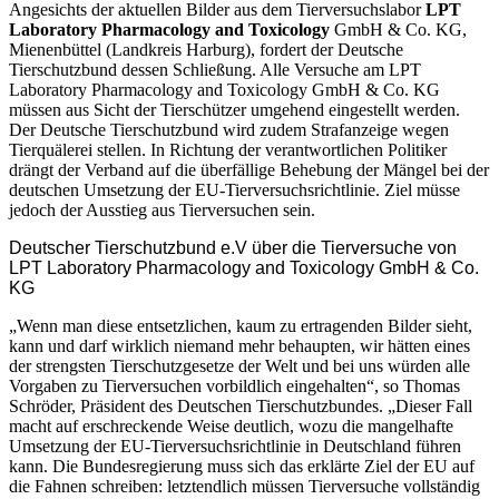
Angesichts der aktuellen Bilder aus dem Tierversuchslabor
LPT
Laboratory Pharmacology and Toxicology
GmbH & Co. KG,
Mienenbüttel (Landkreis Harburg), fordert der Deutsche
Tierschutzbund dessen Schließung. Alle Versuche am LPT
Laboratory Pharmacology and Toxicology GmbH & Co. KG
müssen aus Sicht der Tierschützer umgehend eingestellt werden.
Der Deutsche Tierschutzbund wird zudem Strafanzeige wegen
Tierquälerei stellen. In Richtung der verantwortlichen Politiker
drängt der Verband auf die überfällige Behebung der Mängel bei der
deutschen Umsetzung der EU-Tierversuchsrichtlinie. Ziel müsse
jedoch der Ausstieg aus Tierversuchen sein.
Deutscher Tierschutzbund e.V über die Tierversuche von
LPT Laboratory Pharmacology and Toxicology GmbH & Co.
KG
„Wenn man diese entsetzlichen, kaum zu ertragenden Bilder sieht,
kann und darf wirklich niemand mehr behaupten, wir hätten eines
der strengsten Tierschutzgesetze der Welt und bei uns würden alle
Vorgaben zu Tierversuchen vorbildlich eingehalten“, so Thomas
Schröder, Präsident des Deutschen Tierschutzbundes. „Dieser Fall
macht auf erschreckende Weise deutlich, wozu die mangelhafte
Umsetzung der EU-Tierversuchsrichtlinie in Deutschland führen
kann. Die Bundesregierung muss sich das erklärte Ziel der EU auf
die Fahnen schreiben: letztendlich müssen Tierversuche vollständig