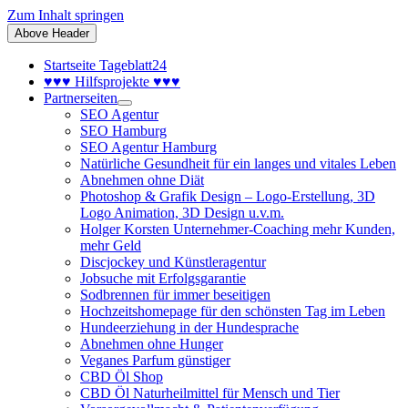
Zum Inhalt springen
Above Header
Startseite Tageblatt24
♥♥♥ Hilfsprojekte ♥♥♥
Partnerseiten
SEO Agentur
SEO Hamburg
SEO Agentur Hamburg
Natürliche Gesundheit für ein langes und vitales Leben
Abnehmen ohne Diät
Photoshop & Grafik Design – Logo-Erstellung, 3D
Logo Animation, 3D Design u.v.m.
Holger Korsten Unternehmer-Coaching mehr Kunden,
mehr Geld
Discjockey und Künstleragentur
Jobsuche mit Erfolgsgarantie
Sodbrennen für immer beseitigen
Hochzeitshomepage für den schönsten Tag im Leben
Hundeerziehung in der Hundesprache
Abnehmen ohne Hunger
Veganes Parfum günstiger
CBD Öl Shop
CBD Öl Naturheilmittel für Mensch und Tier