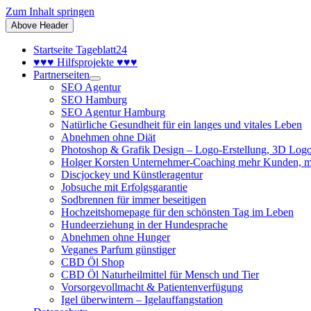
Zum Inhalt springen
Above Header
Startseite Tageblatt24
♥♥♥ Hilfsprojekte ♥♥♥
Partnerseiten
SEO Agentur
SEO Hamburg
SEO Agentur Hamburg
Natürliche Gesundheit für ein langes und vitales Leben
Abnehmen ohne Diät
Photoshop & Grafik Design – Logo-Erstellung, 3D Logo
Holger Korsten Unternehmer-Coaching mehr Kunden, m
Discjockey und Künstleragentur
Jobsuche mit Erfolgsgarantie
Sodbrennen für immer beseitigen
Hochzeitshomepage für den schönsten Tag im Leben
Hundeerziehung in der Hundesprache
Abnehmen ohne Hunger
Veganes Parfum günstiger
CBD Öl Shop
CBD Öl Naturheilmittel für Mensch und Tier
Vorsorgevollmacht & Patientenverfügung
Igel überwintern – Igelauffangstation