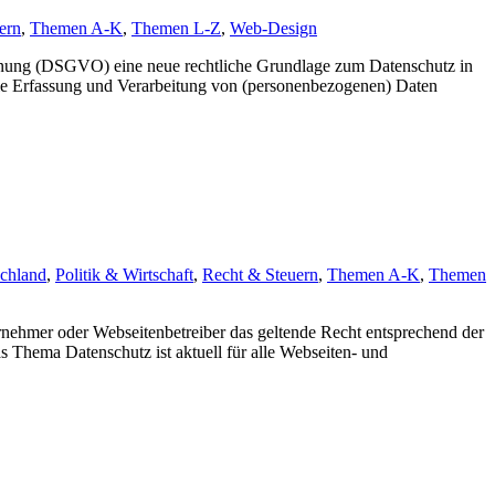
ern
,
Themen A-K
,
Themen L-Z
,
Web-Design
ung (DSGVO) eine neue rechtliche Grundlage zum Datenschutz in
die Erfassung und Verarbeitung von (personenbezogenen) Daten
chland
,
Politik & Wirtschaft
,
Recht & Steuern
,
Themen A-K
,
Themen
ehmer oder Webseitenbetreiber das geltende Recht entsprechend der
hema Datenschutz ist aktuell für alle Webseiten- und