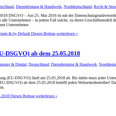
tschland
,
Dienstleistung & Handwerk
,
Norddeutschland
,
Recht & Steu
018 DSGVO – Am 25. Mai 2016 ist mit der Datenschutzgrundverordn
 alle Unternehmen – in jedem Fall solche, zu deren Geschäftsmodell 
immt Unternehmen
sign & by Default
Diesen Beitrag weiterlesen »
U-DSGVO) ab dem 25.05.2018
puter & Digital
,
Deutschland
,
Dienstleistung & Handwerk
,
Norddeuts
ng (EU-DSGVO) läuft am 25.05.2018 ab. Bis dahin muss jeder Untern
DSGVO) ab dem 25.05.2018 betrifft jeden Webseitenbetreiber! Das T
ma.
.2018
Diesen Beitrag weiterlesen »