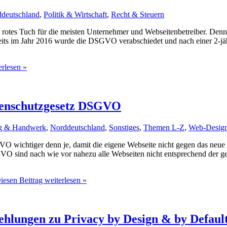
deutschland
,
Politik & Wirtschaft
,
Recht & Steuern
otes Tuch für die meisten Unternehmer und Webseitenbetreiber. Denno
s im Jahr 2016 wurde die DSGVO verabschiedet und nach einer 2-jährig
erlesen »
tenschutzgesetz DSGVO
ng & Handwerk
,
Norddeutschland
,
Sonstiges
,
Themen L-Z
,
Web-Desig
VO wichtiger denn je, damit die eigene Webseite nicht gegen das neu
SGVO sind nach wie vor nahezu alle Webseiten nicht entsprechend der 
esen Beitrag weiterlesen »
lungen zu Privacy by Design & by Defaul