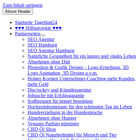
Zum Inhalt springen
Above Header
Startseite Tageblatt24
♥♥♥ Hilfsprojekte ♥♥♥
Partnerseiten
SEO Agentur
SEO Hamburg
SEO Agentur Hamburg
Natürliche Gesundheit für ein langes und vitales Leben
Abnehmen ohne Diät
Photoshop & Grafik Design – Logo-Erstellung, 3D
Logo Animation, 3D Design u.v.m.
Holger Korsten Unternehmer-Coaching mehr Kunden,
mehr Geld
Discjockey und Künstleragentur
Jobsuche mit Erfolgsgarantie
Sodbrennen für immer beseitigen
Hochzeitshomepage für den schönsten Tag im Leben
Hundeerziehung in der Hundesprache
Abnehmen ohne Hunger
Veganes Parfum günstiger
CBD Öl Shop
CBD Öl Naturheilmittel für Mensch und Tier