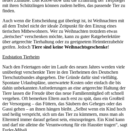
neues Zuhause. Das Know-how und die Erfahrung der Tierpfleger
mit ihren Schützlingen können zudem helfen, das passende Tier zu
finden.
Auch wenn die Entscheidung gut überlegt ist, ist Weihnachten mit
all dem Trubel nicht der ideale Zeitpunkt für den Einzug eines
tierischen Mitbewohners. Wer zu Weihnachten trotzdem etwas
„tierisches“ verschenken möchte, kann zu guter Ratgeberlektüre
über artgerechte Tierhaltung oder zu geeignetem Heimtierzubehör
greifen. Jedoch
Tiere sind keine Weihnachtsgeschenke
!
Endstation Tierheim
Nach den Feiertagen oder im Laufe des neuen Jahres werden viele
unüberlegt verschenkte Tiere in den Tierheimen des Deutschen
Tierschutzbundes abgegeben. Die Gründe dafür sind vielfältig.
Spontane Urlaubspläne, unerwartete Kosten oder einfach die bis
dahin unbekannten Anforderungen an eine artgerechte Haltung der
Tiere lassen die Freude über das neue Familienmitglied oft schnell
vergehen. Oft bemerken Eltern auch erst zu spät, dass ein Großteil
der Versorgung – das Füttern, das Säubern des Geheges oder das
Gassi gehen – an ihnen hängen bleibt. „Selbst wenn ein Kind hoch
und heilig verspricht, sich um das Tier zu kümmern, muss man als
Elternteil immer darauf gefasst sein, einzuspringen. Ein Kind kann
und darf nie alleine die Verantwortung für ein Haustier tragen“, sagt
Furler-Mihali.