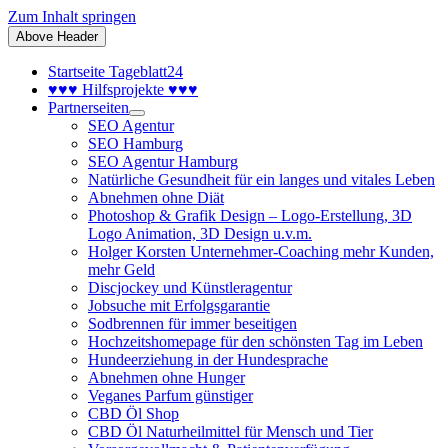
Zum Inhalt springen
Above Header
Startseite Tageblatt24
♥♥♥ Hilfsprojekte ♥♥♥
Partnerseiten
SEO Agentur
SEO Hamburg
SEO Agentur Hamburg
Natürliche Gesundheit für ein langes und vitales Leben
Abnehmen ohne Diät
Photoshop & Grafik Design – Logo-Erstellung, 3D
Logo Animation, 3D Design u.v.m.
Holger Korsten Unternehmer-Coaching mehr Kunden,
mehr Geld
Discjockey und Künstleragentur
Jobsuche mit Erfolgsgarantie
Sodbrennen für immer beseitigen
Hochzeitshomepage für den schönsten Tag im Leben
Hundeerziehung in der Hundesprache
Abnehmen ohne Hunger
Veganes Parfum günstiger
CBD Öl Shop
CBD Öl Naturheilmittel für Mensch und Tier