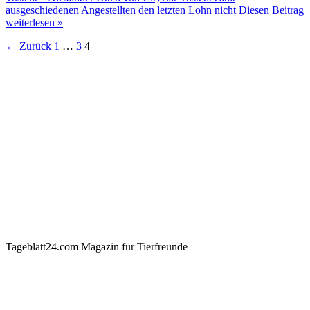
ausgeschiedenen Angestellten den letzten Lohn nicht
Diesen Beitrag
weiterlesen »
←
Zurück
1
…
3
4
Tageblatt24.com Magazin für Tierfreunde