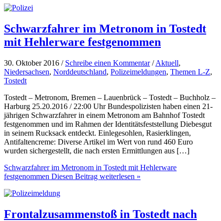
Schwarzfahrer im Metronom in Tostedt
mit Hehlerware festgenommen
30. Oktober 2016 /
Schreibe einen Kommentar
/
Aktuell
,
Niedersachsen
,
Norddeutschland
,
Polizeimeldungen
,
Themen L-Z
,
Tostedt
Tostedt – Metronom, Bremen – Lauenbrück – Tostedt – Buchholz –
Harburg 25.20.2016 / 22:00 Uhr Bundespolizisten haben einen 21-
jährigen Schwarzfahrer in einem Metronom am Bahnhof Tostedt
festgenommen und im Rahmen der Identitätsfeststellung Diebesgut
in seinem Rucksack entdeckt. Einlegesohlen, Rasierklingen,
Antifaltencreme: Diverse Artikel im Wert von rund 460 Euro
wurden sichergestellt, die nach ersten Ermittlungen aus […]
Schwarzfahrer im Metronom in Tostedt mit Hehlerware
festgenommen
Diesen Beitrag weiterlesen »
Frontalzusammenstoß in Tostedt nach