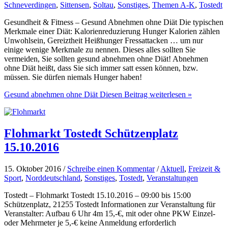
Schneverdingen
,
Sittensen
,
Soltau
,
Sonstiges
,
Themen A-K
,
Tostedt
Gesundheit & Fitness – Gesund Abnehmen ohne Diät Die typischen
Merkmale einer Diät: Kalorienreduzierung Hunger Kalorien zählen
Unwohlsein, Gereiztheit Heißhunger Fressattacken … um nur
einige wenige Merkmale zu nennen. Dieses alles sollten Sie
vermeiden, Sie sollten gesund abnehmen ohne Diät! Abnehmen
ohne Diät heißt, dass Sie sich immer satt essen können, bzw.
müssen. Sie dürfen niemals Hunger haben!
Gesund abnehmen ohne Diät
Diesen Beitrag weiterlesen »
Flohmarkt Tostedt Schützenplatz
15.10.2016
15. Oktober 2016 /
Schreibe einen Kommentar
/
Aktuell
,
Freizeit &
Sport
,
Norddeutschland
,
Sonstiges
,
Tostedt
,
Veranstaltungen
Tostedt – Flohmarkt Tostedt 15.10.2016 – 09:00 bis 15:00
Schützenplatz, 21255 Tostedt Informationen zur Veranstaltung für
Veranstalter: Aufbau 6 Uhr 4m 15,-€, mit oder ohne PKW Einzel-
oder Mehrmeter je 5,-€ keine Anmeldung erforderlich