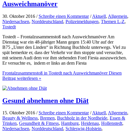
Ausweichmanöver
30. Oktober 2016 /
Schreibe einen Kommentar
/
Aktuell
,
Allgemein
,
Niedersachsen
,
Norddeutschland
,
Polizeimeldungen
,
Themen L-Z
,
Tostedt
Tostedt – Frontalzusammenstoß nach Ausweichmanöver Am
Dienstag war ein 48-jähriger Mann gegen 15:40 Uhr auf der
B75 „Unter den Linden“ in Richtung Buchholz unterwegs. Viel zu
spät bemerkte er, dass der Verkehr vor ihm stoppte und versuchte,
mit seinem Audi dem vor ihm stehenden Ford Fiesta auszuweichen.
Er versuchte es, indem er links an dem Fiesta
Frontalzusammenstoß in Tostedt nach Ausweichmanöver
Diesen
Beitrag weiterlesen »
Gesund abnehmen ohne Diät
15. Oktober 2016 /
Schreibe einen Kommentar
/
Aktuell
,
Allgemein
,
Beauty & Wellness
,
Bremen
,
Buchholz in der Nordheide
,
Essen &
Trinken
,
Gesundheit & Fitness
,
Hamburg
,
Heidenau
,
Hollenstedt
,
Niedersachsen
,
Norddeutschland
,
Schleswig-Holstein
,