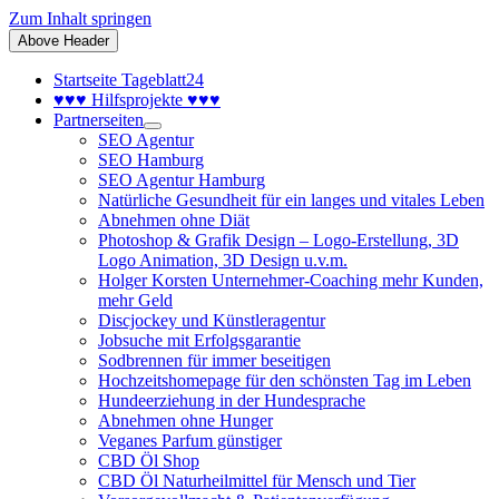
Zum Inhalt springen
Above Header
Startseite Tageblatt24
♥♥♥ Hilfsprojekte ♥♥♥
Partnerseiten
SEO Agentur
SEO Hamburg
SEO Agentur Hamburg
Natürliche Gesundheit für ein langes und vitales Leben
Abnehmen ohne Diät
Photoshop & Grafik Design – Logo-Erstellung, 3D
Logo Animation, 3D Design u.v.m.
Holger Korsten Unternehmer-Coaching mehr Kunden,
mehr Geld
Discjockey und Künstleragentur
Jobsuche mit Erfolgsgarantie
Sodbrennen für immer beseitigen
Hochzeitshomepage für den schönsten Tag im Leben
Hundeerziehung in der Hundesprache
Abnehmen ohne Hunger
Veganes Parfum günstiger
CBD Öl Shop
CBD Öl Naturheilmittel für Mensch und Tier