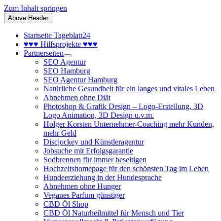
Zum Inhalt springen
Above Header
Startseite Tageblatt24
♥♥♥ Hilfsprojekte ♥♥♥
Partnerseiten
SEO Agentur
SEO Hamburg
SEO Agentur Hamburg
Natürliche Gesundheit für ein langes und vitales Leben
Abnehmen ohne Diät
Photoshop & Grafik Design – Logo-Erstellung, 3D
Logo Animation, 3D Design u.v.m.
Holger Korsten Unternehmer-Coaching mehr Kunden,
mehr Geld
Discjockey und Künstleragentur
Jobsuche mit Erfolgsgarantie
Sodbrennen für immer beseitigen
Hochzeitshomepage für den schönsten Tag im Leben
Hundeerziehung in der Hundesprache
Abnehmen ohne Hunger
Veganes Parfum günstiger
CBD Öl Shop
CBD Öl Naturheilmittel für Mensch und Tier