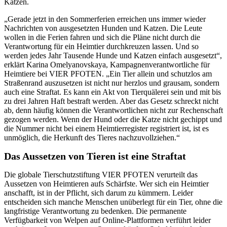
Katzen.
„Gerade jetzt in den Sommerferien erreichen uns immer wieder
Nachrichten von ausgesetzten Hunden und Katzen. Die Leute
wollen in die Ferien fahren und sich die Pläne nicht durch die
Verantwortung für ein Heimtier durchkreuzen lassen. Und so
werden jedes Jahr Tausende Hunde und Katzen einfach ausgesetzt“,
erklärt Karina Omelyanovskaya, Kampagnenverantwortliche für
Heimtiere bei VIER PFOTEN. „Ein Tier allein und schutzlos am
Straßenrand auszusetzen ist nicht nur herzlos und grausam, sondern
auch eine Straftat. Es kann ein Akt von Tierquälerei sein und mit bis
zu drei Jahren Haft bestraft werden. Aber das Gesetz schreckt nicht
ab, denn häufig können die Verantwortlichen nicht zur Rechenschaft
gezogen werden. Wenn der Hund oder die Katze nicht gechippt und
die Nummer nicht bei einem Heimtierregister registriert ist, ist es
unmöglich, die Herkunft des Tieres nachzuvollziehen.“
Das Aussetzen von Tieren ist eine Straftat
Die globale Tierschutzstiftung VIER PFOTEN verurteilt das
Aussetzen von Heimtieren aufs Schärfste. Wer sich ein Heimtier
anschafft, ist in der Pflicht, sich darum zu kümmern. Leider
entscheiden sich
manche
Menschen unüberlegt für ein Tier, ohne die
langfristige Verantwortung zu bedenken. Die permanente
Verfügbarkeit von Welpen auf Online-Plattformen verführt
leider