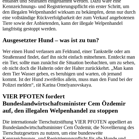
entlaste
t
und Straftaten ei
ngedämmt werden
. Dazu wäre eine
Kennzeichnungs- und Registrierungspflicht ein erster Schritt, um
den illegalen Welpenhandel wirksam zu bekämpfen, denn nur durch
eine vollständige Rückverfolgbarkeit der zum Verkauf angebotenen
Tiere sowie der Anbietenden, kann der illegale Welpenhandel
langfristig gestoppt werden
.
Ausgesetzter Hund – was ist zu tun?
Wer einen Hund verlassen am Feldrand, einer Tankstelle oder am
Straßenrand findet, darf ihn nicht einfach mitnehmen. Entdeckt man
ein Tier, sollte man zunächst die Situation beobachten, um zu sehen,
ob nicht doch die Halterin oder der Halter zurückkehrt. „Man kann
dem Tier Wasser geben, es beruhigen und warten, ob jemand
kommt. Ist der Hund zweifellos allein, muss man den Fund bei der
Polizei melden“, rät Karina Omelyanovskaya.
VIER PFOTEN fordert
Bundeslandwirtschaftsminister
Cem Özdemir
auf, den illegalen Welpenhandel zu stoppen
Die internationale Tierschutzstiftung VIER PFOTEN appelliert an
Bundeslandwirtschaftsminister Cem Özdemir, die Novellierung des
Tierschutzgesetzes zu nutzen, um eine bundesweite
Kennzeichnungs- und Registrierungspflicht für alle Hunde und