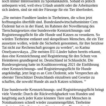
noch immer Interessenten
zu Spontankäufen. Sobald es jedoch
unbequem wird, weil etwa Urlaub ansteht oder die Arbeitszeiten
sich ändern, sind sie mit der Fürsorge für ein Tier überfordert.
„
Die meisten Fundtiere landen in Tierheimen, die schon jetzt
hoffnungslos überfüllt sind. Bundeslandwirtschaftsminister Cem
Özdemir hat es in der Hand, im Rahmen der Novellierung des
Tierschutzgesetzes eine bundesweite Kennzeichnungs- und
Registrierungspflicht für alle Hunde und Katzen zu verankern. So
würden Tierheime entlastet und skrupellosen Menschen, die ein Tier
aussetzen wollen, würde die Sicherheit genommen, für ihre herzlose
Tat nicht zur Rechenschaft gezogen zu werden“, so Karina
Omelyanovskaya. „Die meisten
EU-Länder haben bereits erkannt,
dass eine Kennzeichnung und Registrierung für den Schutz von
Heimtieren grundlegend ist.
Deutschland ist Schlusslicht. Die
Bundesregierung hatte im Koalitionsvertrag 2021 die Einführung
einer Kennzeichnungs- und Registrierungspflicht für Hunde
angekündigt, jetzt liegt es an Cem Özdemir, sein Versprechen als
oberster Tierschützer Deutschlands einzulösen und Gesetze zu
schaffen, die sowohl Hunde als auch Katzen schützen. “
Eine bundesweite Kennzeichnungs- und Registrierungspflicht bringt
viele Vorteile:
D
urch die
Rückverfolgbarkeit von Hunden und
langfristig auch jeder Katze
könnten
Tiere und Menschen in
Notsituationen schnell wieder zusammen
geführt
, Tierheime