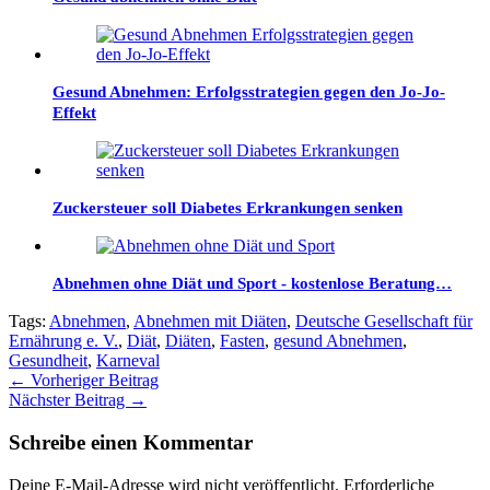
Gesund Abnehmen: Erfolgsstrategien gegen den Jo-Jo-
Effekt
Zuckersteuer soll Diabetes Erkrankungen senken
Abnehmen ohne Diät und Sport - kostenlose Beratung…
Tags:
Abnehmen
,
Abnehmen mit Diäten
,
Deutsche Gesellschaft für
Ernährung e. V.
,
Diät
,
Diäten
,
Fasten
,
gesund Abnehmen
,
Gesundheit
,
Karneval
←
Vorheriger Beitrag
Nächster Beitrag
→
Schreibe einen Kommentar
Deine E-Mail-Adresse wird nicht veröffentlicht.
Erforderliche