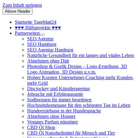
Zum Inhalt springen
Above Header
Startseite Tageblatt24
♥♥♥ Hilfsprojekte ♥♥♥
Partnerseiten
SEO Agentur
SEO Hamburg
SEO Agentur Hamburg
Natürliche Gesundheit für ein langes und vitales Leben
Abnehmen ohne Diät
Photoshop & Grafik Design – Logo-Erstellung, 3D
Logo Animation, 3D Design u.v.m.
Holger Korsten Unternehmer-Coaching mehr Kunden,
mehr Geld
Discjockey und Künstleragentur
Jobsuche mit Erfolgsgarantie
Sodbrennen für immer beseitigen
Hochzeitshomepage für den schönsten Tag im Leben
Hundeerziehung in der Hundesprache
Abnehmen ohne Hunger
Veganes Parfum günstiger
CBD Öl Shop
CBD Öl Naturheilmittel für Mensch und Tier