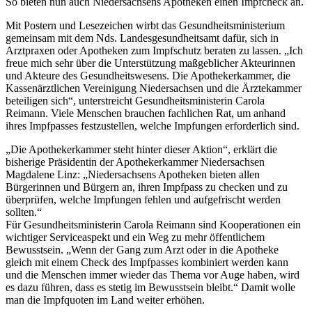
So bieten nun auch Niedersachsens Apotheken einen Impfcheck an.
Mit Postern und Lesezeichen wirbt das Gesundheitsministerium
gemeinsam mit dem Nds. Landesgesundheitsamt dafür, sich in
Arztpraxen oder Apotheken zum Impfschutz beraten zu lassen. „Ich
freue mich sehr über die Unterstützung maßgeblicher Akteurinnen
und Akteure des Gesundheitswesens. Die Apothekerkammer, die
Kassenärztlichen Vereinigung Niedersachsen und die Ärztekammer
beteiligen sich“, unterstreicht Gesundheitsministerin Carola
Reimann. Viele Menschen brauchen fachlichen Rat, um anhand
ihres Impfpasses festzustellen, welche Impfungen erforderlich sind.
„Die Apothekerkammer steht hinter dieser Aktion“, erklärt die
bisherige Präsidentin der Apothekerkammer Niedersachsen
Magdalene Linz: „Niedersachsens Apotheken bieten allen
Bürgerinnen und Bürgern an, ihren Impfpass zu checken und zu
überprüfen, welche Impfungen fehlen und aufgefrischt werden
sollten.“
Für Gesundheitsministerin Carola Reimann sind Kooperationen ein
wichtiger Serviceaspekt und ein Weg zu mehr öffentlichem
Bewusstsein. „Wenn der Gang zum Arzt oder in die Apotheke
gleich mit einem Check des Impfpasses kombiniert werden kann
und die Menschen immer wieder das Thema vor Auge haben, wird
es dazu führen, dass es stetig im Bewusstsein bleibt.“ Damit wolle
man die Impfquoten im Land weiter erhöhen.