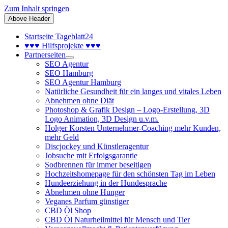
Zum Inhalt springen
Above Header
Startseite Tageblatt24
♥♥♥ Hilfsprojekte ♥♥♥
Partnerseiten
SEO Agentur
SEO Hamburg
SEO Agentur Hamburg
Natürliche Gesundheit für ein langes und vitales Leben
Abnehmen ohne Diät
Photoshop & Grafik Design – Logo-Erstellung, 3D
Logo Animation, 3D Design u.v.m.
Holger Korsten Unternehmer-Coaching mehr Kunden,
mehr Geld
Discjockey und Künstleragentur
Jobsuche mit Erfolgsgarantie
Sodbrennen für immer beseitigen
Hochzeitshomepage für den schönsten Tag im Leben
Hundeerziehung in der Hundesprache
Abnehmen ohne Hunger
Veganes Parfum günstiger
CBD Öl Shop
CBD Öl Naturheilmittel für Mensch und Tier