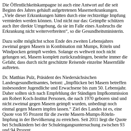
Die Öffentlichkeitskampagne ist auch eine Antwort auf die seit
Beginn des Jahres gehäuft aufgetretenen Masernerkrankungen.
„Viele dieser Erkrankungen hätten durch eine rechtzeitige Impfung
vermieden werden können. Und nicht nur das: Geimpfte schützen
auch ihre direkte Umgebung, da sie im Falle eines Ausbruchs die
Erkrankung nicht weiterverbreiten“, so die Gesundheitsministerin.
Dazu sollte möglichst schon Ende des zweiten Lebensjahres
zweimal gegen Masern in Kombination mit Mumps, Röteln und
Windpocken geimpft werden. Solange es weltweit noch nicht
gelungen sei, Masern komplett zurückzudrängen, bestehe immer die
Gefahr, dass durch nicht geschützte Reisende einzelne Masernfälle
auftreten.
Dr. Matthias Pulz, Präsident des Niedersächsischen
Landesgesundheitsamtes, betont: „Impflücken bei Masern betreffen
insbesondere Jugendliche und Erwachsene bis zum 50. Lebensjahr.
Daher sollten sich nach Empfehlung der Ständigen Impfkommission
am Robert Koch-Institut Personen, die nach 1970 geboren sind und
nicht zweimal gegen Masern geimpft wurden, unbedingt noch
einmal gegen Masern impfen lassen.“ Ziel des Landes ist es, eine
Quote von 95 Prozent für die zweite Masern-Mumps-Röteln-
Impfung in der Bevölkerung zu erreichen. Seit 2011 liegt die Quote
bei Schulkindern bei der Schuleingangsuntersuchung zwischen 93
und 94 Prozent.