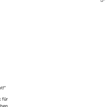
t!“
 für
chen