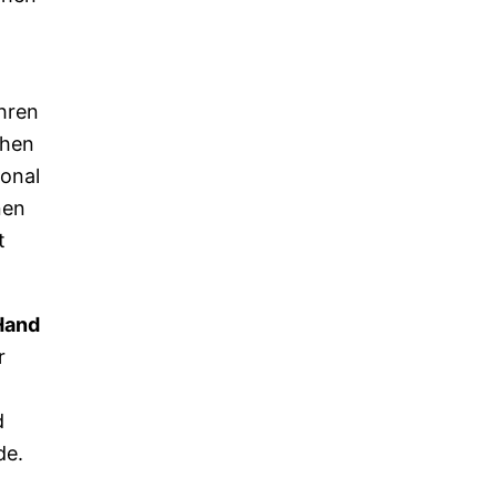
ihren
chen
ional
nen
t
Hand
r
d
de.