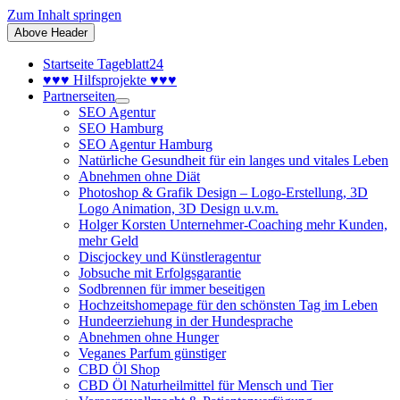
Zum Inhalt springen
Above Header
Startseite Tageblatt24
♥♥♥ Hilfsprojekte ♥♥♥
Partnerseiten
SEO Agentur
SEO Hamburg
SEO Agentur Hamburg
Natürliche Gesundheit für ein langes und vitales Leben
Abnehmen ohne Diät
Photoshop & Grafik Design – Logo-Erstellung, 3D
Logo Animation, 3D Design u.v.m.
Holger Korsten Unternehmer-Coaching mehr Kunden,
mehr Geld
Discjockey und Künstleragentur
Jobsuche mit Erfolgsgarantie
Sodbrennen für immer beseitigen
Hochzeitshomepage für den schönsten Tag im Leben
Hundeerziehung in der Hundesprache
Abnehmen ohne Hunger
Veganes Parfum günstiger
CBD Öl Shop
CBD Öl Naturheilmittel für Mensch und Tier