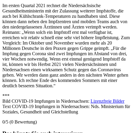
Im ersten Quartal 2021 rechnet die Niedersächsische
Gesundheitsministerin mit der Zulassung weiterer Impfstoffe, die
auch bei Kühlschrank-Temperaturen zu handhaben sind. Diese
können dann neben den Impfzentren und mobilen Teams auch von
den niedergelassenen Ärztinnen und Ärzten verimpft werden.
Reimann: „Wenn solch ein Impfstoff erst mal verfügbar ist,
erreichen wir relativ schnell eine sehr viel höhere Impfleistung. Zum
Vergleich: Im Oktober und November wurden mehr als 20
Millionen Deutsche in den Praxen gegen Grippe geimpft. „Für die
Impfung gegen Corona sind zwei Impfungen im Abstand von drei,
vier Wochen notwendig. Wenn erst einmal genügend Impfstoff da
ist, können wir bis Herbst 2021 vielen Niedersächsinnen und
Niedersachsen einen wirksamen Schutz gegen das Coronavirus
geben. Wir werden dann ganz anders in den nächsten Winter gehen
können. Ich rechne Ende des kommenden Sommers mit einer
deutlich besseren Situation.“
***
Bild COVID-19 Impfungen in Niedersachsen:
Lizenzfreie Bilder
Text COVID-19 Impfungen in Niedersachsen: Nds. Ministerium für
Soziales, Gesundheit und Gleichstellung
0/5
(0 Bewertung)