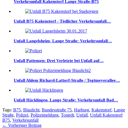
Verkehrsunfall Kakenstorf Lange Straße-B75
Unfall B75 Kakenstorf - Tödlicher Verkehrsunfall…
Unfall Langelsheim, Lange Straße: Verkehrsunfall…
Unfall Pattensen: Drei Verletzte bei Unfall auf…
Unfall Ahlem Richard-Lattorf-Straße / Tegtmeyerallee…
Unfall Häcklingen, Lange Straße: Verkehrsunfall Bad…
Tags:
B75
,
Blaulicht
,
Bundesstraße 75
,
Harburg
,
Kakenstorf
,
Lange
Straße
,
Polizei
,
Polizeimeldung
,
Tostedt
,
Unfall
,
Unfall Kakenstorf
B75
,
Verkehrsunfall
←
Vorheriger Beitrag