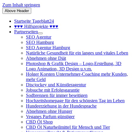
Zum Inhalt springen
Above Header
Startseite Tageblatt24
♥♥♥ Hilfsprojekte ♥♥♥
Partnerseiten
SEO Agentur
SEO Hamburg
SEO Agentur Hamburg
Natürliche Gesundheit für ein langes und vitales Leben
Abnehmen ohne Diät
Photoshop & Grafik Design – Logo-Erstellung, 3D
Logo Animation, 3D Design u.v.m.
Holger Korsten Unternehmer-Coaching mehr Kunden,
mehr Geld
Discjockey und Künstleragentur
Jobsuche mit Erfolgsgarantie
Sodbrennen für immer beseitigen
Hochzeitshomepage für den schönsten Tag im Leben
Hundeerziehung in der Hundesprache
Abnehmen ohne Hunger
Veganes Parfum günstiger
CBD Öl Shop
CBD Öl Naturheilmittel für Mensch und Tier