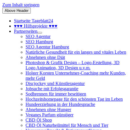
Zum Inhalt springen
Above Header
Startseite Tageblatt24
♥♥♥ Hilfsprojekte ♥♥♥
Partnerseiten
SEO Agentur
SEO Hamburg
SEO Agentur Hamburg
Natürliche Gesundheit für ein langes und vitales Leben
Abnehmen ohne Diät
Photoshop & Grafik Design – Logo-Erstellung, 3D
Logo Animation, 3D Design u.v.m.
Holger Korsten Unternehmer-Coaching mehr Kunden,
mehr Geld
Discjockey und Künstleragentur
Jobsuche mit Erfolgsgarantie
Sodbrennen für immer beseitigen
Hochzeitshomepage für den schönsten Tag im Leben
Hundeerziehung in der Hundesprache
Abnehmen ohne Hunger
Veganes Parfum günstiger
CBD Öl Shop
CBD Öl Naturheilmittel für Mensch und Tier