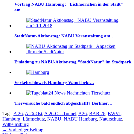
Vortrag NABU Hamburg: "Eichhörnchen in der Stadt"
am…
StadtNatur-Aktionstag: NABU Veranstaltung am…
Einladung zu NABU-Aktionstag "StadtNatur" im Stadtpark
Verkehrshinweis Hamburg Wandsbek:…
Tierversuche bald endlich abgeschafft? Berliner…
Tags:
A 26
,
A 26-Ost
,
A 26-Ost-Tunnel
,
A26
,
BAB 26
,
BWVI
,
Hamburg
,
Lärmschutz
,
NABU
,
NABU Hamburg
,
Naturschutz
,
Wilhelmsburg
←
Vorheriger Beitrag