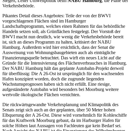
Siegert, Leiter Umweltpolitik beim
NABU Hamburg
, die Pläne der
Verkehrsbehörde.
Pikantes Detail dieses Angebotes: Teile der von der BWVI
vorgeschlagenen Flächen sind im Hamburger
Landschaftsprogramm, welches einen Rahmen für das behördliche
Handeln setzen soll, als Grünflächen festgelegt. Der Vorstoß der
BWVI macht nun deutlich, wie wenig die Verkehrsbehörde bereit
ist, sich an dieses Programm zu halten, kritisiert der NABU
Hamburg. Außerdem wird hier ersichtlich, dass der Senat die
Ausweisung von Wohnungsbaugebieten auch als einträgliche
Finanzierungsquelle betrachtet. Das wirft ein neues Licht auf die
Gründe für die Intensivierung des Flächenverbrauches in Hamburg.
Der NABU Hamburg hält das geplante Autobahn-Projekt derweil
für überflüssig: Die A 26-Ost ist ursprünglich für den wachsenden
Hafen konzipiert worden, doch die zugrunde liegenden
Wachstumsprognosen haben sich nicht erfüllt. Eine riesige,
aufgeständerte Autobahn wird besonders bei Moorburg weitere
wertvolle ökologische Flächen vernichten.
Die rückwärtsgewandte Verkehrsplanung und Klimapolitik des
Senats zeigt sich auch an der geplanten, über 50 Meter hohen
Elbquerung der A 26-Ost. Diese wird vornehmlich für Kohleschiffe
für das Kraftwerk Moorburg gebaut, da im Harburger Hafen für
solche Höhen laut Aussagen von Fachleuten gar kein Bedarf sei.
Nach Ansicht des NABU ist die Finanzierung des Wilhelmsburger