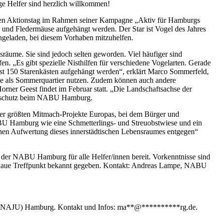
e Helfer sind herzlich willkommen!
nen Aktionstag im Rahmen seiner Kampagne „Aktiv für Hamburgs
l und Fledermäuse aufgehängt werden. Der Star ist Vogel des Jahres
eingeladen, bei diesem Vorhaben mitzuhelfen.
räume. Sie sind jedoch selten geworden. Viel häufiger sind
en. „Es gibt spezielle Nisthilfen für verschiedene Vogelarten. Gerade
eest 150 Starenkästen aufgehängt werden“, erklärt Marco Sommerfeld,
ese als Sommerquartier nutzen. Zudem können auch andere
orner Geest findet im Februar statt. „Die Landschaftsachse der
ogelschutz beim NABU Hamburg.
er größten Mitmach-Projekte Europas, bei dem Bürger und
U Hamburg wie eine Schmetterlings- und Streuobstwiese und ein
chen Aufwertung dieses innerstädtischen Lebensraumes entgegen“
t der NABU Hamburg für alle Helfer/innen bereit. Vorkenntnisse sind
genaue Treffpunkt bekannt gegeben. Kontakt: Andreas Lampe, NABU
nd (NAJU) Hamburg. Kontakt und Infos:
ma
**
@
**********
rg.de
.