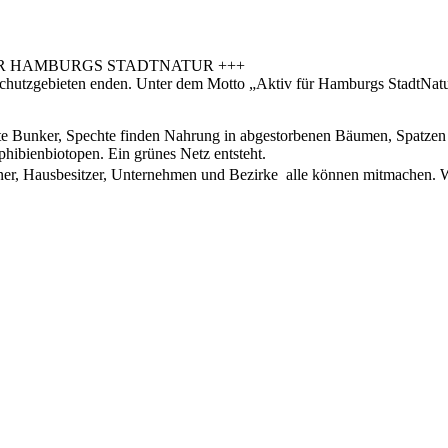
ÜR HAMBURGS STADTNATUR +++
Schutzgebieten enden. Unter dem Motto „Aktiv für Hamburgs StadtNatu
lte Bunker, Spechte finden Nahrung in abgestorbenen Bäumen, Spatze
hibienbiotopen. Ein grünes Netz entsteht.
ner, Hausbesitzer, Unternehmen und Bezirke  alle können mitmachen. W