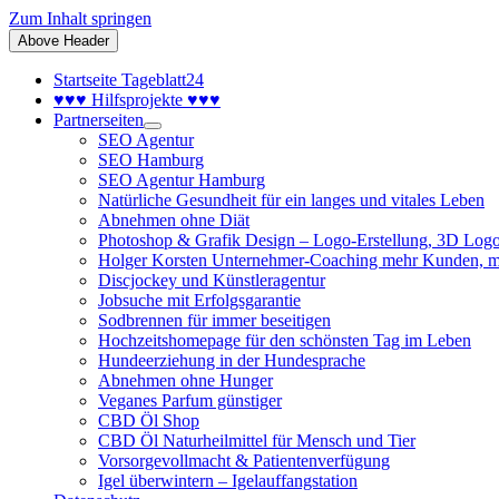
Zum Inhalt springen
Above Header
Startseite Tageblatt24
♥♥♥ Hilfsprojekte ♥♥♥
Partnerseiten
SEO Agentur
SEO Hamburg
SEO Agentur Hamburg
Natürliche Gesundheit für ein langes und vitales Leben
Abnehmen ohne Diät
Photoshop & Grafik Design – Logo-Erstellung, 3D Logo
Holger Korsten Unternehmer-Coaching mehr Kunden, m
Discjockey und Künstleragentur
Jobsuche mit Erfolgsgarantie
Sodbrennen für immer beseitigen
Hochzeitshomepage für den schönsten Tag im Leben
Hundeerziehung in der Hundesprache
Abnehmen ohne Hunger
Veganes Parfum günstiger
CBD Öl Shop
CBD Öl Naturheilmittel für Mensch und Tier
Vorsorgevollmacht & Patientenverfügung
Igel überwintern – Igelauffangstation