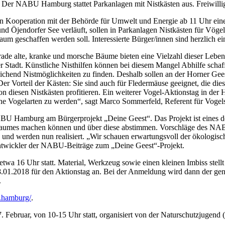
Der NABU Hamburg stattet Parkanlagen mit Nistkästen aus. Freiwillig
n Kooperation mit der Behörde für Umwelt und Energie ab 11 Uhr ei
d Öjendorfer See verläuft, sollen in Parkanlagen Nistkästen für Vöge
raum geschaffen werden soll. Interessierte Bürger/innen sind herzlich 
de alte, kranke und morsche Bäume bieten eine Vielzahl dieser Lebens
r Stadt. Künstliche Nisthilfen können bei diesem Mangel Abhilfe schaff
reichend Nistmöglichkeiten zu finden. Deshalb sollen an der Horner G
 Vorteil der Kästen: Sie sind auch für Fledermäuse geeignet, die di
diesen Nistkästen profitieren. Ein weiterer Vogel-Aktionstag in der H
ltene Vogelarten zu werden“, sagt Marco Sommerfeld, Referent für V
BU Hamburg am Bürgerprojekt „Deine Geest“. Das Projekt ist eines d
Raumes machen können und über diese abstimmen. Vorschläge des NAB
und werden nun realisiert. „Wir schauen erwartungsvoll der ökologis
entwickler der NABU-Beiträge zum „Deine Geest“-Projekt.
twa 16 Uhr statt. Material, Werkzeug sowie einen kleinen Imbiss stell
 18.01.2018 für den Aktionstag an. Bei der Anmeldung wird dann der 
.
t.hamburg/
.
17. Februar, von 10-15 Uhr statt, organisiert von der Naturschutzjuge