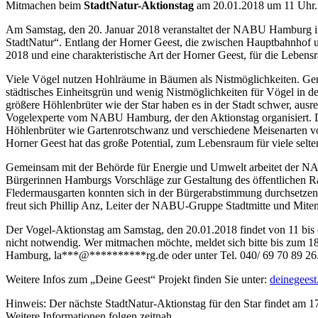
Mitmachen beim
StadtNatur-Aktionstag
am 20.01.2018 um 11 Uhr. 
Am Samstag, den 20. Januar 2018 veranstaltet der NABU Hamburg i
StadtNatur“. Entlang der Horner Geest, die zwischen Hauptbahnhof un
2018 und eine charakteristische Art der Horner Geest, für die Lebens
Viele Vögel nutzen Hohlräume in Bäumen als Nistmöglichkeiten. Gera
städtisches Einheitsgrün und wenig Nistmöglichkeiten für Vögel in de
größere Höhlenbrüter wie der Star haben es in der Stadt schwer, aus
Vogelexperte vom NABU Hamburg, der den Aktionstag organisiert. Der
Höhlenbrüter wie Gartenrotschwanz und verschiedene Meisenarten von 
Horner Geest hat das große Potential, zum Lebensraum für viele se
Gemeinsam mit der Behörde für Energie und Umwelt arbeitet der NA
Bürgerinnen Hamburgs Vorschläge zur Gestaltung des öffentlichen 
Fledermausgarten konnten sich in der Bürgerabstimmung durchsetzen 
freut sich Phillip Anz, Leiter der NABU-Gruppe Stadtmitte und Mit
Der Vogel-Aktionstag am Samstag, den 20.01.2018 findet von 11 bis e
nicht notwendig. Wer mitmachen möchte, meldet sich bitte bis zum
Hamburg,
la
***
@
**********
rg.de
oder unter Tel. 040/ 69 70 89 26
Weitere Infos zum „Deine Geest“ Projekt finden Sie unter:
deinegees
Hinweis: Der nächste StadtNatur-Aktionstag für den Star findet am 
Weitere Informationen folgen zeitnah.